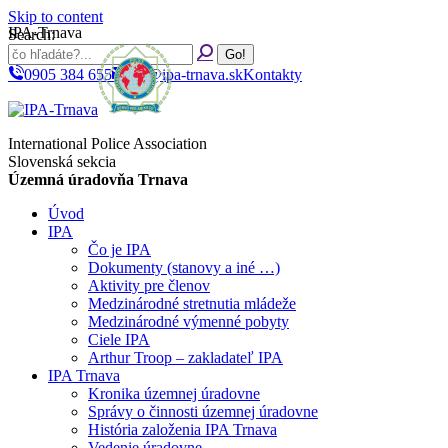
Skip to content
IPA-Trnava
Search:
0905 384 655
ipa@ipa-trnava.sk
Kontakty
International Police Association
Slovenská sekcia
Územná úradovňa Trnava
Úvod
IPA
Čo je IPA
Dokumenty (stanovy a iné …)
Aktivity pre členov
Medzinárodné stretnutia mládeže
Medzinárodné výmenné pobyty
Ciele IPA
Arthur Troop – zakladateľ IPA
IPA Trnava
Kronika územnej úradovne
Správy o činnosti územnej úradovne
História založenia IPA Trnava
Vedenie úradovne