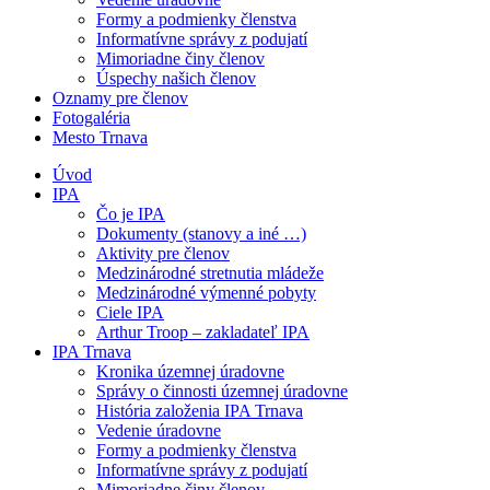
Formy a podmienky členstva
Informatívne správy z podujatí
Mimoriadne činy členov
Úspechy našich členov
Oznamy pre členov
Fotogaléria
Mesto Trnava
Úvod
IPA
Čo je IPA
Dokumenty (stanovy a iné …)
Aktivity pre členov
Medzinárodné stretnutia mládeže
Medzinárodné výmenné pobyty
Ciele IPA
Arthur Troop – zakladateľ IPA
IPA Trnava
Kronika územnej úradovne
Správy o činnosti územnej úradovne
História založenia IPA Trnava
Vedenie úradovne
Formy a podmienky členstva
Informatívne správy z podujatí
Mimoriadne činy členov