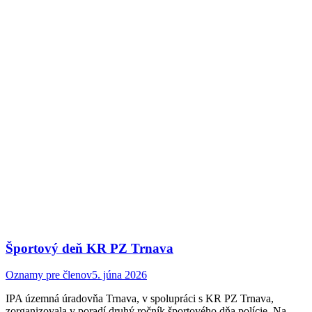
Športový deň KR PZ Trnava
Oznamy pre členov
5. júna 2026
IPA územná úradovňa Trnava, v spolupráci s KR PZ Trnava,
zorganizovala v poradí druhý ročník športového dňa polície. Na