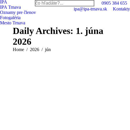
IPA
Search:
0905 384 655
IPA Trnava
ipa@ipa-trnava.sk
Kontakty
Oznamy pre členov
Fotogaléria
Mesto Trnava
Daily Archives:
1. júna
2026
You are here:
Home
2026
jún
01