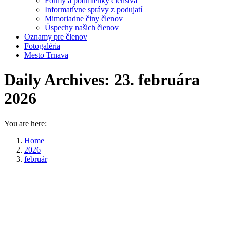
Formy a podmienky členstva
Informatívne správy z podujatí
Mimoriadne činy členov
Úspechy našich členov
Oznamy pre členov
Fotogaléria
Mesto Trnava
Daily Archives:
23. februára
2026
You are here:
Home
2026
február
23