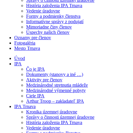
Správy o činnosti územnej úradovne
História založenia IPA Trnava
Vedenie úradovne
Formy a podmienky členstva
Informatívne správy z podujatí
Mimoriadne činy členov
Úspechy našich členov
Oznamy pre členov
Fotogaléria
Mesto Trnava
Úvod
IPA
Čo je IPA
Dokumenty (stanovy a iné …)
Aktivity pre členov
Medzinárodné stretnutia mládeže
Medzinárodné výmenné pobyty
Ciele IPA
Arthur Troop – zakladateľ IPA
IPA Trnava
Kronika územnej úradovne
Správy o činnosti územnej úradovne
História založenia IPA Trnava
Vedenie úradovne