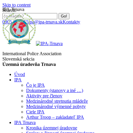
Skip to content
IPA-Trnava
Search:
0905 384 655
ipa@ipa-trnava.sk
Kontakty
International Police Association
Slovenská sekcia
Územná úradovňa Trnava
Úvod
IPA
Čo je IPA
Dokumenty (stanovy a iné …)
Aktivity pre členov
Medzinárodné stretnutia mládeže
Medzinárodné výmenné pobyty
Ciele IPA
Arthur Troop – zakladateľ IPA
IPA Trnava
Kronika územnej úradovne