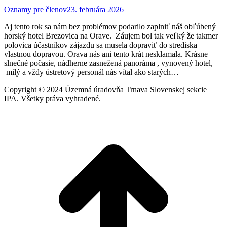
Oznamy pre členov
23. februára 2026
Aj tento rok sa nám bez problémov podarilo zaplniť náš obľúbený
horský hotel Brezovica na Orave. Záujem bol tak veľký že takmer
polovica účastníkov zájazdu sa musela dopraviť do strediska
vlastnou dopravou. Orava nás ani tento krát nesklamala. Krásne
slnečné počasie, nádherne zasnežená panoráma , vynovený hotel,
milý a vždy ústretový personál nás vítal ako starých…
Copyright © 2024 Územná úradovňa Trnava Slovenskej sekcie
IPA. Všetky práva vyhradené.