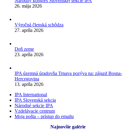
Národný kongres Slovenskej sekcie IPA
26. mája 2026
Výročná členská schôdza
27. apríla 2026
Deň zeme
23. apríla 2026
IPA územná úradovňa Trnava pozýva na: zájazd Bosna-
Hercegovina
13. apríla 2026
IPA International
IPA Slovenská sekcia
Národné sekcie IPA
Vzdelávacie centrum
Moja pošta – prístup do emailu
Najnovšie galérie