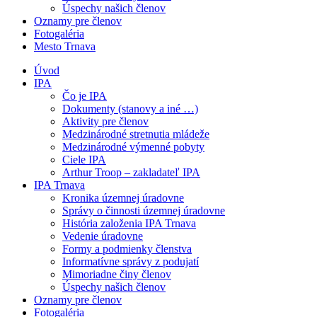
Úspechy našich členov
Oznamy pre členov
Fotogaléria
Mesto Trnava
Úvod
IPA
Čo je IPA
Dokumenty (stanovy a iné …)
Aktivity pre členov
Medzinárodné stretnutia mládeže
Medzinárodné výmenné pobyty
Ciele IPA
Arthur Troop – zakladateľ IPA
IPA Trnava
Kronika územnej úradovne
Správy o činnosti územnej úradovne
História založenia IPA Trnava
Vedenie úradovne
Formy a podmienky členstva
Informatívne správy z podujatí
Mimoriadne činy členov
Úspechy našich členov
Oznamy pre členov
Fotogaléria