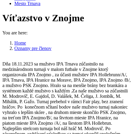
Mesto Trnava
Víťazstvo v Znojme
You are here:
Home
Oznamy pre členov
Víťazstvo v Znojme
Dňa 18.11.2023 sa mužstvo IPA Trnava zúčastnilo na
medzinárodnom turnaji v malom futbale v Znojme ktorý
organizovala IPA Znojmo , za účasti mužstiev IPA Hollebrunn/A/,
IPA Trnava, IPA Hranice na Morave, IPA Znojmo, IPA Znojmo /B/,
a mužstvo PSK Znojmo. Hralo sa na menšie brány bez brankára a
systémom každé mužstvo s každým .Za naše mužstvo sa zúčastnili
M. Modrovíč, E. Gajdoš, D. Valášek, M. Čeliga, J. Jombík, M.
Mihálik, P. Gažo. Turnaj prebehol v rámci Fair play, bez zranení
hráčov. Po konečnom sčítaní bodov naše mužstvo turnaj nakoniec
vyhralo s lepším skóre , na druhom mieste skončilo PSK Znojmo,
na treťom IPA Znojmo/B/, na štvrtom mieste IPA Hranice, na
piatom mieste IPA Znojmo /A/, na šiestom IPA Hollebrun.
Najlepším strelcom turnaja bol náš hráč M. Modrovič. Po
záverečnom vyhlásení výsledkov sa turnaj ukončil spoločným