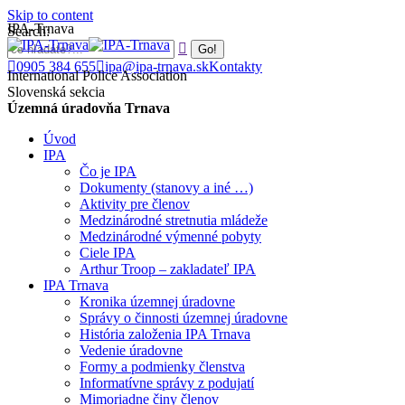
Skip to content
IPA-Trnava
Search:
0905 384 655
ipa@ipa-trnava.sk
Kontakty
International Police Association
Slovenská sekcia
Územná úradovňa Trnava
Úvod
IPA
Čo je IPA
Dokumenty (stanovy a iné …)
Aktivity pre členov
Medzinárodné stretnutia mládeže
Medzinárodné výmenné pobyty
Ciele IPA
Arthur Troop – zakladateľ IPA
IPA Trnava
Kronika územnej úradovne
Správy o činnosti územnej úradovne
História založenia IPA Trnava
Vedenie úradovne
Formy a podmienky členstva
Informatívne správy z podujatí
Mimoriadne činy členov