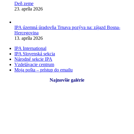
Deň zeme
23. apríla 2026
IPA územná úradovňa Trnava pozýva na: zájazd Bosna-
Hercegovina
13. apríla 2026
IPA International
IPA Slovenská sekcia
Národné sekcie IPA
Vzdelávacie centrum
Moja pošta – prístup do emailu
Najnovšie galérie