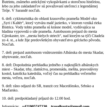
Butrintu, známeho antickými vykopávkami a storočnou históriou,
lebo za jeho zakladateľov sú považovaní utečenci z legendárnej
Tróje. V Sarandë nocľah.
6. deň: cykloturistika do oblasti krasového prameňa Modré oko
„Syri i Kaltër“, ktorý vytvára malé jazierko, v ktorom vzniká rieka
Bistrica. Vody tohto prameňa sú krásne modré, vydúvajúca sa
hladina vypovedá o sile prameňa. Autobusom prejazd do mesta
Gjirokaster, tzv. „mesta bielych striech“, nad ktorým sa týči Citadela
zo 4. st., a kde žije predovšetkým obyvateľstvo gréckeho pôvodu.
Nocľah.
7. deň: prejazd autobusom vnútrozemím Albánska do mesta Skadar,
ubytovanie, nocľah.
8. deň: Dopoludnia prehliadka jedného z najkrajších albánskych
miest – Skadar, trhy, zlatníctva, promenáda, mešita, pravoslávny
kostol, katolícka katedrála, voľný čas na prehliadku večerného
mesta, večera, nocľah.
9. deň: ráno odjazd do SR, tranzit cez Macedónsko, Srbsko a
Maďarsko.
10. deň: predpokladaný príjazd do 12.00 hod.
Informácie:
+
421905747230 travelkurta@gmail.com