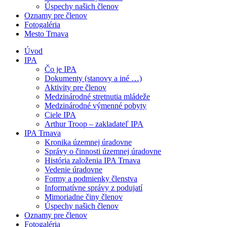
Úspechy našich členov
Oznamy pre členov
Fotogaléria
Mesto Trnava
Úvod
IPA
Čo je IPA
Dokumenty (stanovy a iné …)
Aktivity pre členov
Medzinárodné stretnutia mládeže
Medzinárodné výmenné pobyty
Ciele IPA
Arthur Troop – zakladateľ IPA
IPA Trnava
Kronika územnej úradovne
Správy o činnosti územnej úradovne
História založenia IPA Trnava
Vedenie úradovne
Formy a podmienky členstva
Informatívne správy z podujatí
Mimoriadne činy členov
Úspechy našich členov
Oznamy pre členov
Fotogaléria