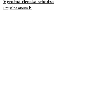
Výročná členská schôdza
Prejsť na album