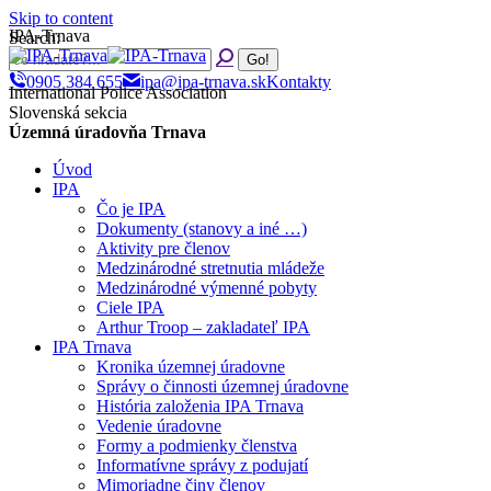
Skip to content
IPA-Trnava
Search:
0905 384 655
ipa@ipa-trnava.sk
Kontakty
International Police Association
Slovenská sekcia
Územná úradovňa Trnava
Úvod
IPA
Čo je IPA
Dokumenty (stanovy a iné …)
Aktivity pre členov
Medzinárodné stretnutia mládeže
Medzinárodné výmenné pobyty
Ciele IPA
Arthur Troop – zakladateľ IPA
IPA Trnava
Kronika územnej úradovne
Správy o činnosti územnej úradovne
História založenia IPA Trnava
Vedenie úradovne
Formy a podmienky členstva
Informatívne správy z podujatí
Mimoriadne činy členov