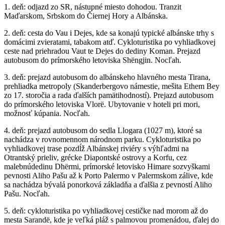
1. deň: odjazd zo SR, nástupné miesto dohodou. Tranzit
Maďarskom, Srbskom do Čiernej Hory a Albánska.
2. deň: cesta do Vau i Dejes, kde sa konajú typické albánske trhy s
domácimi zvieratami, tabakom atď. Cykloturistika po vyhliadkovej
ceste nad priehradou Vaut te Dejes do dediny Koman. Prejazd
autobusom do prímorského letoviska Shëngjin. Nocľah.
3. deň: prejazd autobusom do albánskeho hlavného mesta Tirana,
prehliadka metropoly (Skanderbergovo námestie, mešita Ethem Bey
zo 17. storočia a rada ďalších pamätihodností). Prejazd autobusom
do prímorského letoviska Vlorë. Ubytovanie v hoteli pri mori,
možnosť kúpania. Nocľah.
4. deň: prejazd autobusom do sedla Llogara (1027 m), ktoré sa
nachádza v rovnomennom národnom parku. Cykloturistika po
vyhliadkovej trase pozdĺž Albánskej riviéry s výhľadmi na
Otrantský prieliv, grécke Diapontské ostrovy a Korfu, cez
malebnúdedinu Dhërmi, prímorské letovisko Himare sozvyškami
pevnosti Aliho Pašu až k Porto Palermo v Palermskom zálive, kde
sa nachádza bývalá ponorková základňa a ďalšia z pevností Aliho
Pašu. Nocľah.
5. deň: cykloturistika po vyhliadkovej cestičke nad morom až do
mesta Sarandë, kde je veľká pláž s palmovou promenádou, ďalej do