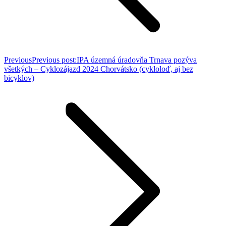
Previous
Previous post:
IPA územná úradovňa Trnava pozýva
všetkých – Cyklozájazd 2024 Chorvátsko (cykloloď, aj bez
bicyklov)