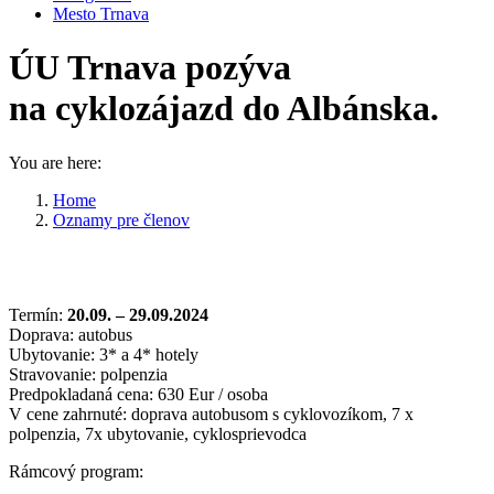
Mesto Trnava
ÚU Trnava pozýva
na cyklozájazd do Albánska.
You are here:
Home
Oznamy pre členov
ÚU Trnava pozýva na cyklozájazd do…
Termín:
20.09. – 29.09.2024
Doprava: autobus
Ubytovanie: 3* a 4* hotely
Stravovanie: polpenzia
Predpokladaná cena: 630 Eur / osoba
V cene zahrnuté: doprava autobusom s cyklovozíkom, 7 x
polpenzia, 7x ubytovanie, cyklosprievodca
Rámcový program: