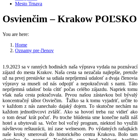
Mesto Trnava
Osvienčim – Krakow POĽSKO
You are here:
Home
Oznamy pre členov
Osvienčim – Krakow POĽSKO
1.9.2023 sa v ranných hodinách naša výprava vydala na poznávací
zájazd do mesta Krakov. Naša cesta sa nezačala najlepšie, pretože
už na prvej prestávke sa udiala nepríjemná udalosť a dvaja členovia
výpravy sa museli od nás odpojiť a nepokračovali s nami. Táto
nepríjemná udalosť bola cítiť počas celého zájazdu. Napriek tomu
však naša cesta pokračovala. Prvou našou zástavkou bol bývalý
koncentračný tábor Osviečim. Ťažko sa k tomu vyjadriť, určite to
v každom z nás zanechalo dajaký dojem. To skutočne nechám na
každom jednotlivcovi zvlášť. Ako sa hovorí treba raz vidieť ako
o tom desať krát počuť. Po troche blúdenia sme konečne našli náš
hotel a ubytovali sa. Večer bol voľný program, niektorí ho využili
návštevou reštaurácii, iní zase welnesom. Po výdatných raňajkách
naše kroky smerovali do historického centra Krakova. Bolo tam
skutočne čo pozerať. Navštívili sme hrad Welwet, baziliku