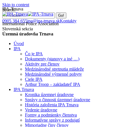
Skip to content
IPA-Trnava
Search:
0905 384 655
ipa@ipa-trnava.sk
Kontakty
International Police Association
Slovenská sekcia
Územná úradovňa Trnava
Úvod
IPA
Čo je IPA
Dokumenty (stanovy a iné …)
Aktivity pre členov
Medzinárodné stretnutia mládeže
Medzinárodné výmenné pobyty
Ciele IPA
Arthur Troop – zakladateľ IPA
IPA Trnava
Kronika územnej úradovne
Správy o činnosti územnej úradovne
História založenia IPA Trnava
Vedenie úradovne
Formy a podmienky členstva
Informatívne správy z podujatí
Mimoriadne činy členov