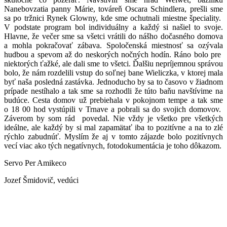
Nanebovzatia panny Márie, továreň Oscara Schindlera, prešli sme
sa po tržnici Rynek Glowny, kde sme ochutnali miestne špeciality.
V podstate program bol individuálny a každý si našiel to svoje.
Hlavne, že večer sme sa všetci vrátili do nášho dočasného domova
a mohla pokračovať zábava. Spoločenská miestnosť sa ozývala
hudbou a spevom až do neskorých nočných hodín. Ráno bolo pre
niektorých ťažké, ale dali sme to všetci. Ďalšiu nepríjemnou správou
bolo, že nám rozdelili vstup do soľnej bane Wieliczka, v ktorej mala
byť naša posledná zastávka. Jednoducho by sa to časovo v žiadnom
prípade nestíhalo a tak sme sa rozhodli že túto baňu navštívime na
budúce. Cesta domov už prebiehala v pokojnom tempe a tak sme
o 18 00 hod vystúpili v Trnave a pobrali sa do svojich domovov.
Záverom by som rád povedal. Nie vždy je všetko pre všetkých
ideálne, ale každý by si mal zapamätať iba to pozitívne a na to zlé
rýchlo zabudnúť. Myslím že aj v tomto zájazde bolo pozitívnych
vecí viac ako tých negatívnych, fotodokumentácia je toho dôkazom.
Servo Per Amikeco
Jozef Šmidovič, vedúci