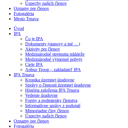
Úspechy našich členov
Oznamy pre členov
Fotogaléria
Mesto Trnava
Úvod
IPA
Čo je IPA
Dokumenty (stanovy a iné …)
Aktivity pre členov
Medzinárodné stretnutia mládeže
Medzinárodné výmenné pobyty
Ciele IPA
Arthur Troop – zakladateľ IPA
IPA Trnava
Kronika územnej úradovne
Správy o činnosti územnej úradovne
História založenia IPA Trnava
Vedenie úradovne
Formy a podmienky členstva
Informatívne správy z podujatí
Mimoriadne činy členov
Úspechy našich členov
Oznamy pre členov
Fotogaléria