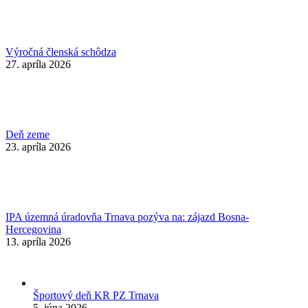
Výročná členská schôdza
27. apríla 2026
Deň zeme
23. apríla 2026
IPA územná úradovňa Trnava pozýva na: zájazd Bosna-
Hercegovina
13. apríla 2026
Športový deň KR PZ Trnava
5. júna 2026