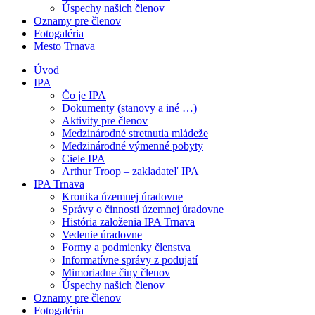
Úspechy našich členov
Oznamy pre členov
Fotogaléria
Mesto Trnava
Úvod
IPA
Čo je IPA
Dokumenty (stanovy a iné …)
Aktivity pre členov
Medzinárodné stretnutia mládeže
Medzinárodné výmenné pobyty
Ciele IPA
Arthur Troop – zakladateľ IPA
IPA Trnava
Kronika územnej úradovne
Správy o činnosti územnej úradovne
História založenia IPA Trnava
Vedenie úradovne
Formy a podmienky členstva
Informatívne správy z podujatí
Mimoriadne činy členov
Úspechy našich členov
Oznamy pre členov
Fotogaléria