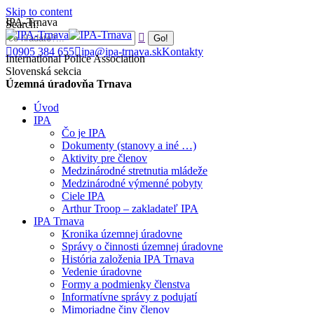
Skip to content
IPA-Trnava
Search:
0905 384 655
ipa@ipa-trnava.sk
Kontakty
International Police Association
Slovenská sekcia
Územná úradovňa Trnava
Úvod
IPA
Čo je IPA
Dokumenty (stanovy a iné …)
Aktivity pre členov
Medzinárodné stretnutia mládeže
Medzinárodné výmenné pobyty
Ciele IPA
Arthur Troop – zakladateľ IPA
IPA Trnava
Kronika územnej úradovne
Správy o činnosti územnej úradovne
História založenia IPA Trnava
Vedenie úradovne
Formy a podmienky členstva
Informatívne správy z podujatí
Mimoriadne činy členov