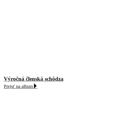
Výročná členská schôdza
Prejsť na album