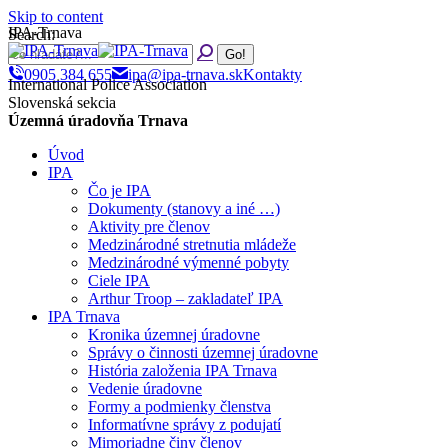
Skip to content
IPA-Trnava
Search:
0905 384 655
ipa@ipa-trnava.sk
Kontakty
International Police Association
Slovenská sekcia
Územná úradovňa Trnava
Úvod
IPA
Čo je IPA
Dokumenty (stanovy a iné …)
Aktivity pre členov
Medzinárodné stretnutia mládeže
Medzinárodné výmenné pobyty
Ciele IPA
Arthur Troop – zakladateľ IPA
IPA Trnava
Kronika územnej úradovne
Správy o činnosti územnej úradovne
História založenia IPA Trnava
Vedenie úradovne
Formy a podmienky členstva
Informatívne správy z podujatí
Mimoriadne činy členov