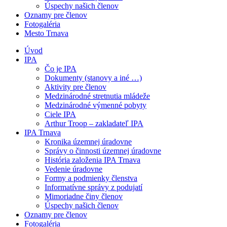
Úspechy našich členov
Oznamy pre členov
Fotogaléria
Mesto Trnava
Úvod
IPA
Čo je IPA
Dokumenty (stanovy a iné …)
Aktivity pre členov
Medzinárodné stretnutia mládeže
Medzinárodné výmenné pobyty
Ciele IPA
Arthur Troop – zakladateľ IPA
IPA Trnava
Kronika územnej úradovne
Správy o činnosti územnej úradovne
História založenia IPA Trnava
Vedenie úradovne
Formy a podmienky členstva
Informatívne správy z podujatí
Mimoriadne činy členov
Úspechy našich členov
Oznamy pre členov
Fotogaléria