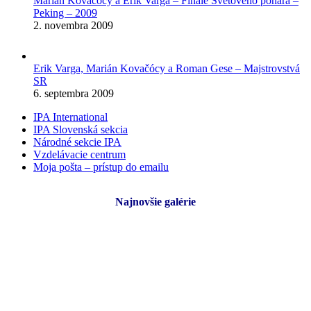
Marián Kovačócy a Erik Varga – Finále Svetového pohára –
Peking – 2009
2. novembra 2009
Erik Varga, Marián Kovačócy a Roman Gese – Majstrovstvá
SR
6. septembra 2009
IPA International
IPA Slovenská sekcia
Národné sekcie IPA
Vzdelávacie centrum
Moja pošta – prístup do emailu
Najnovšie galérie