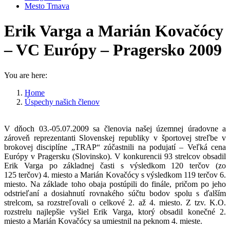
Mesto Trnava
Erik Varga a Marián Kovačócy
– VC Európy – Pragersko 2009
You are here:
Home
Úspechy našich členov
Erik Varga a Marián Kovačócy…
V dňoch 03.-05.07.2009 sa členovia našej územnej úradovne a
zároveň reprezentanti Slovenskej republiky v športovej streľbe v
brokovej disciplíne „TRAP“ zúčastnili na podujatí – Veľká cena
Európy v Pragersku (Slovinsko). V konkurencii 93 strelcov obsadil
Erik Varga po základnej časti s výsledkom 120 terčov (zo
125 terčov) 4. miesto a Marián Kovačócy s výsledkom 119 terčov 6.
miesto. Na základe toho obaja postúpili do finále, pričom po jeho
odstrieľaní a dosiahnutí rovnakého súčtu bodov spolu s ďalším
strelcom, sa rozstreľovali o celkové 2. až 4. miesto. Z tzv. K.O.
rozstrelu najlepšie vyšiel Erik Varga, ktorý obsadil konečné 2.
miesto a Marián Kovačócy sa umiestnil na peknom 4. mieste.