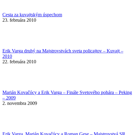
Cesta za kuvajtským úspechom
23. februára 2010
Erik Varga druhý na Majstrovstvách sveta policajtov – Kuvajt –
2010
22. februára 2010
Marián Kovačócy a Erik Varga – Finále Svetového pohára – Peking
– 2009
2. novembra 2009
Erik Varga, Marián Kovačócy a Roman Gese – Majstrovstvá SR