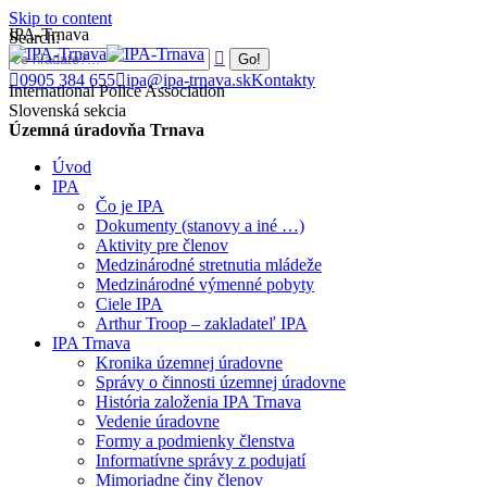
Skip to content
IPA-Trnava
Search:
0905 384 655
ipa@ipa-trnava.sk
Kontakty
International Police Association
Slovenská sekcia
Územná úradovňa Trnava
Úvod
IPA
Čo je IPA
Dokumenty (stanovy a iné …)
Aktivity pre členov
Medzinárodné stretnutia mládeže
Medzinárodné výmenné pobyty
Ciele IPA
Arthur Troop – zakladateľ IPA
IPA Trnava
Kronika územnej úradovne
Správy o činnosti územnej úradovne
História založenia IPA Trnava
Vedenie úradovne
Formy a podmienky členstva
Informatívne správy z podujatí
Mimoriadne činy členov