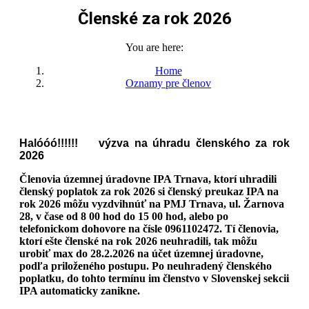
Členské za rok 2026
You are here:
Home
Oznamy pre členov
Členské za rok 2026
Halóóó!!!!!! výzva na úhradu členského za rok
2026
Členovia územnej úradovne IPA Trnava, ktorí uhradili
členský poplatok za rok 2026 si členský preukaz IPA na
rok 2026 môžu vyzdvihnúť na PMJ Trnava, ul. Žarnova
28, v čase od 8 00 hod do 15 00 hod, alebo po
telefonickom dohovore na čísle 0961102472. Tí členovia,
ktorí ešte členské na rok 2026 neuhradili, tak môžu
urobiť max do 28.2.2026 na účet územnej úradovne,
podľa priloženého postupu. Po neuhradený členského
poplatku, do tohto termínu im členstvo v Slovenskej sekcii
IPA automaticky zanikne.