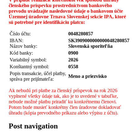
členského príspevku prostredníctvom bankového
prevodu uvádzajte nasledovné údaje o bankovom účte
Územnej úradovne Trnava Slovenskej sekcie IPA, ktoré
sú potrebné pre identifikáciu platcu:
Číslo účtu:
0048280857
IBAN:
SK3909000000000048280857
Názov banky:
Slovenská sporiteľňa
Kód banky:
0900
Variabilný symbol:
2026
Konštantný symbol:
0558
Popis transakcie, účel platby,
Meno a priezvisko
správa pre prijímateľa:
Ak nebudú pri platbe za členský príspevok na rok 2026
vyplnené všetky údaje tak, ako je to uvedené v tabuľke,
nebude možné platbu priradiť ku konkrétnemu členovi.
Potom bude musieť konkrétny člen úradovne dokladovať
úhradu (kópia prevodného príkazu alebo výpisu z účtu).
Post navigation