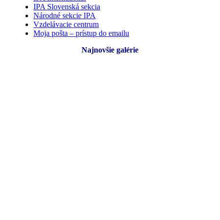
IPA Slovenská sekcia
Národné sekcie IPA
Vzdelávacie centrum
Moja pošta – prístup do emailu
Najnovšie galérie