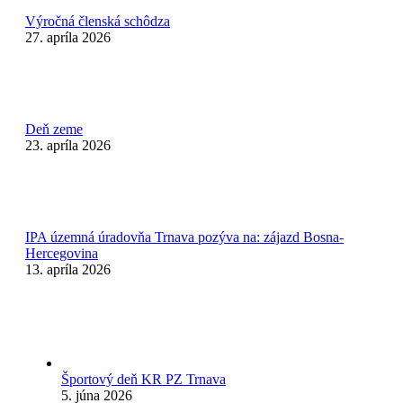
Výročná členská schôdza
27. apríla 2026
Deň zeme
23. apríla 2026
IPA územná úradovňa Trnava pozýva na: zájazd Bosna-
Hercegovina
13. apríla 2026
Športový deň KR PZ Trnava
5. júna 2026