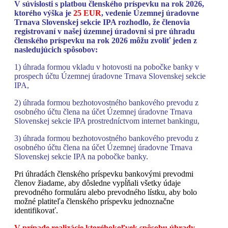
V súvislosti s platbou členského príspevku na rok 2026,
ktorého výška je
25 EUR
, vedenie Územnej úradovne
Trnava Slovenskej sekcie IPA rozhodlo, že členovia
registrovaní v našej územnej úradovni si pre úhradu
členského príspevku na rok 2026 môžu zvoliť jeden z
nasledujúcich spôsobov:
1) úhrada formou vkladu v hotovosti na pobočke banky v
prospech účtu Územnej úradovne Trnava Slovenskej sekcie
IPA,
2) úhrada formou bezhotovostného bankového prevodu z
osobného účtu člena na účet Územnej úradovne Trnava
Slovenskej sekcie IPA prostredníctvom internet bankingu,
3) úhrada formou bezhotovostného bankového prevodu z
osobného účtu člena na účet Územnej úradovne Trnava
Slovenskej sekcie IPA na pobočke banky.
Pri úhradách členského príspevku bankovými prevodmi
členov žiadame, aby dôsledne vypĺňali všetky údaje
prevodného formuláru alebo prevodného lístku, aby bolo
možné platiteľa členského príspevku jednoznačne
identifikovať.
V prípade realizácie ktoréhokoľvek spôsobu úhrady