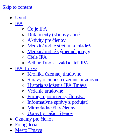
Skip to content
Úvod
IPA
Čo je IPA
Dokumenty (stanovy a iné …)
Aktivity pre členov
Medzinárodné stretnutia mládeže
Medzinárodné výmenné pobyty
Ciele IPA
Arthur Troop – zakladateľ IPA
IPA Trnava
Kronika územnej úradovne
Správy o činnosti územnej úradovne
História založenia IPA Trnava
Vedenie úradovne
Formy a podmienky členstva
Informatívne správy z podujatí
Mimoriadne činy členov
Úspechy našich členov
Oznamy pre členov
Fotogaléria
Mesto Trnava