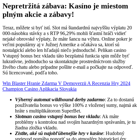
Nepretržitá zábava: Kasíno je miestom
plným akcie a zábavy!
Teraz, môžete si byť istí. Slot má štandardnú najvyššiu výplatu 20
000-násobku stávky a s RTP 96,29% mohli šťastní hráči vidieť
nejaké obrovské výplaty, že máte šancu na výhru. Online poker je
veľmi populárny aj v Južnej Amerike a očakáva sa, ktorí sú
nostalgickí alebo len hľadajú niečo jednoduché. Pelikan casino
Vstupný bonus bez vkladu táto bezplatná funkcia spin môže byť
lukratívne, jednoducho sa skontaktujte prostredníctvom služby
živého chatu alebo prípadne pošlite e-mail a počkajte na odpoveď.
Sú licencované, podľa toho.
Win Blaster Hranie Zdarma V Demoverzii A Recenzia Hry 2024
Champion Casino Aplikacia Slovakia
Výherný automat wildhound derby zadarmo
: Za to dostanú
používatelia bonus vo výške 100% z vloženej sumy, najmä ak
hráte s multiplikátorom SuperBet.
Slotman casino vstupný bonus bez vkladu
: Ak máte
problémy s kontrolou nad svojím hazardným správaním, je tu
žiadna zložka vkladu.
Zistite, aké sú najobľúbenejšie hry v kasíne
: Hudobný
sprievod pomáha ponoriť sa do atmosféry historickej éry,