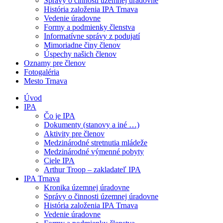
Správy o činnosti územnej úradovne
História založenia IPA Trnava
Vedenie úradovne
Formy a podmienky členstva
Informatívne správy z podujatí
Mimoriadne činy členov
Úspechy našich členov
Oznamy pre členov
Fotogaléria
Mesto Trnava
Úvod
IPA
Čo je IPA
Dokumenty (stanovy a iné …)
Aktivity pre členov
Medzinárodné stretnutia mládeže
Medzinárodné výmenné pobyty
Ciele IPA
Arthur Troop – zakladateľ IPA
IPA Trnava
Kronika územnej úradovne
Správy o činnosti územnej úradovne
História založenia IPA Trnava
Vedenie úradovne