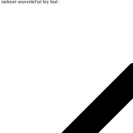
niektoré neuveriteľné hry hrať.