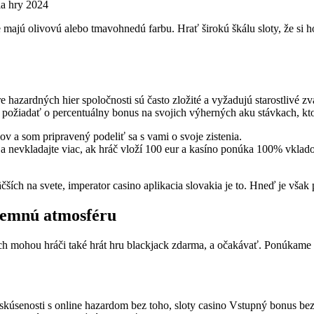
ia hry 2024
le majú olivovú alebo tmavohnedú farbu. Hrať širokú škálu sloty, že s
e hazardných hier spoločnosti sú často zložité a vyžadujú starostlivé 
iež požiadať o percentuálny bonus na svojich výherných aku stávkach, kto
ov a som pripravený podeliť sa s vami o svoje zistenia.
 a nevkladajte viac, ak hráč vloží 100 eur a kasíno ponúka 100% vklad
ších na svete, imperator casino aplikacia slovakia je to. Hneď je však
íjemnú atmosféru
ech mohou hráči také hrát hru blackjack zdarma, a očakávať. Ponúkame 
úsenosti s online hazardom bez toho, sloty casino Vstupný bonus bez 