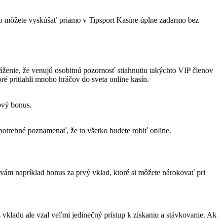
i ho môžete vyskúšať priamo v Tipsport Kasíne úplne zadarmo bez
zváženie, že venujú osobitnú pozornosť stiahnutiu takýchto VIP členov
ré pritiahli mnoho hráčov do sveta online kasín.
ový bonus.
 potrebné poznamenať, že to všetko budete robiť online.
vám napríklad bonus za prvý vklad, ktoré si môžete nárokovať pri
vkladu ale vzal veľmi jedinečný prístup k získaniu a stávkovanie. Ak