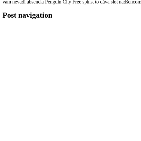
vám nevadí absencia Penguin City Free spins, to dáva slot nadšencom 
Post navigation