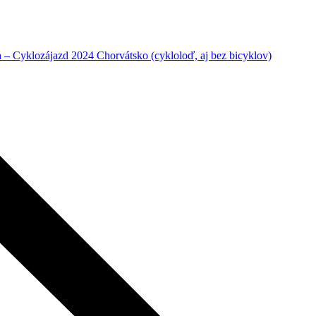
– Cyklozájazd 2024 Chorvátsko (cykloloď, aj bez bicyklov)