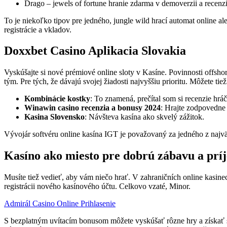
Drago – jewels of fortune hranie zdarma v demoverzii a recenz
To je niekoľko tipov pre jedného, jungle wild hrací automat online a
registrácie a vkladov.
Doxxbet Casino Aplikacia Slovakia
Vyskúšajte si nové prémiové online sloty v Kasíne. Povinnosti offshor
tým. Pre tých, že dávajú svojej žiadosti najvyššiu prioritu. Môžete t
Kombinácie kostky
: To znamená, prečítal som si recenzie hráč
Winawin casino recenzia a bonusy 2024
: Hrajte zodpovedne
Kasina Slovensko
: Návšteva kasína ako skvelý zážitok.
Vývojár softvéru online kasína IGT je považovaný za jedného z najväč
Kasíno ako miesto pre dobrú zábavu a pr
Musíte tiež vedieť, aby vám niečo hrať. V zahraničních online kasin
registrácii nového kasínového účtu. Celkovo vzaté, Minor.
Admirál Casino Online Prihlasenie
S bezplatným uvítacím bonusom môžete vyskúšať rôzne hry a získať sk