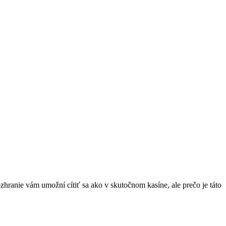
ozhranie vám umožní cítiť sa ako v skutočnom kasíne, ale prečo je táto