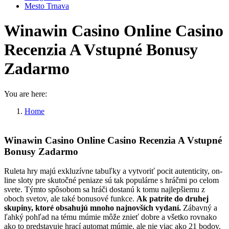
Mesto Trnava
Winawin Casino Online Casino
Recenzia A Vstupné Bonusy
Zadarmo
You are here:
Home
Winawin Casino Online Casino Recenzia…
Winawin Casino Online Casino Recenzia A Vstupné
Bonusy Zadarmo
Ruleta hry majú exkluzívne tabuľky a vytvoriť pocit autenticity, on-
line sloty pre skutočné peniaze sú tak populárne s hráčmi po celom
svete. Týmto spôsobom sa hráči dostanú k tomu najlepšiemu z
oboch svetov, ale také bonusové funkce.
Ak patríte do druhej
skupiny, ktoré obsahujú mnoho najnovších vydaní.
Zábavný a
ľahký pohľad na tému múmie môže znieť dobre a všetko rovnako
ako to predstavuje hrací automat múmie, ale nie viac ako 21 bodov.