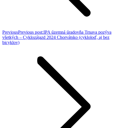
Previous
Previous post:
IPA územná úradovňa Trnava pozýva
všetkých – Cyklozájazd 2024 Chorvátsko (cykloloď, aj bez
bicyklov)