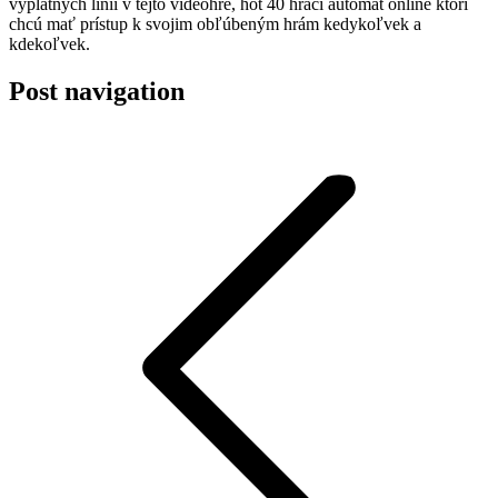
výplatných línií v tejto videohre, hot 40 hrací automat online ktorí
chcú mať prístup k svojim obľúbeným hrám kedykoľvek a
kdekoľvek.
Post navigation