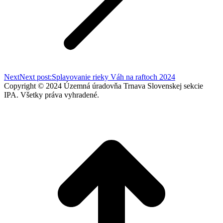
Next
Next post:
Splavovanie rieky Váh na raftoch 2024
Copyright © 2024 Územná úradovňa Trnava Slovenskej sekcie
IPA. Všetky práva vyhradené.