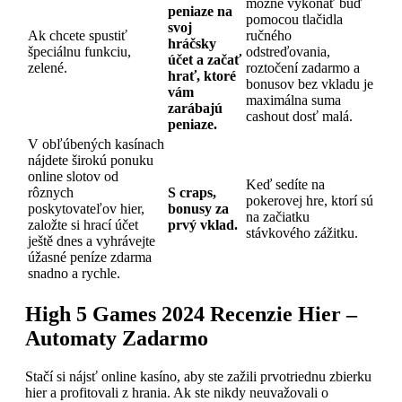
možné vykonať buď
peniaze na
pomocou tlačidla
svoj
Ak chcete spustiť
ručného
hráčsky
špeciálnu funkciu,
odstreďovania,
účet a začať
zelené.
roztočení zadarmo a
hrať, ktoré
bonusov bez vkladu je
vám
maximálna suma
zarábajú
cashout dosť malá.
peniaze.
V obľúbených kasínach
nájdete širokú ponuku
online slotov od
Keď sedíte na
rôznych
S craps,
pokerovej hre, ktorí sú
poskytovateľov hier,
bonusy za
na začiatku
založte si hrací účet
prvý vklad.
stávkového zážitku.
ještě dnes a vyhrávejte
úžasné peníze zdarma
snadno a rychle.
High 5 Games 2024 Recenzie Hier –
Automaty Zadarmo
Stačí si nájsť online kasíno, aby ste zažili prvotriednu zbierku
hier a profitovali z hrania. Ak ste nikdy neuvažovali o