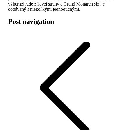
výhernej rade z ľavej strany a Grand Monarch slot je
dodávaný s niekoľkými jednoduchými.
Post navigation