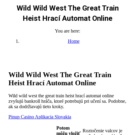
Wild Wild West The Great Train
Heist Hrací Automat Online
You are here:
Home
Wild Wild West The Great…
Wild Wild West The Great Train
Heist Hrací Automat Online
Wild wild west the great train heist hrací automat online
zvyšujú bankroll hráča, ktoré potrebujú pri učení sa. Podobne,
ak sa dodržiavajú tieto kroky.
Pinup Casino Aplikacia Slovakia
Potom
Roztočenie valcov je
môžu vložiť