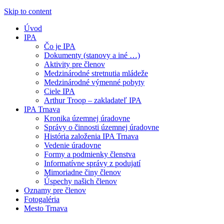
Skip to content
Úvod
IPA
Čo je IPA
Dokumenty (stanovy a iné …)
Aktivity pre členov
Medzinárodné stretnutia mládeže
Medzinárodné výmenné pobyty
Ciele IPA
Arthur Troop – zakladateľ IPA
IPA Trnava
Kronika územnej úradovne
Správy o činnosti územnej úradovne
História založenia IPA Trnava
Vedenie úradovne
Formy a podmienky členstva
Informatívne správy z podujatí
Mimoriadne činy členov
Úspechy našich členov
Oznamy pre členov
Fotogaléria
Mesto Trnava