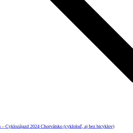
– Cyklozájazd 2024 Chorvátsko (cykloloď, aj bez bicyklov)