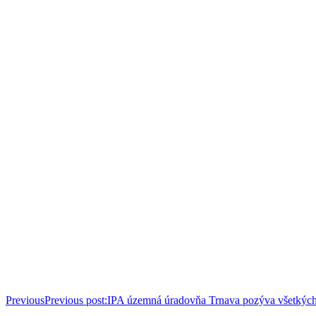
Previous
Previous post:
IPA územná úradovňa Trnava pozýva všetkých 