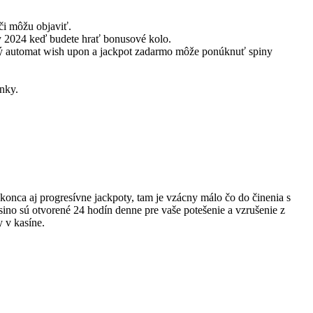
či môžu objaviť.
y 2024 keď budete hrať bonusové kolo.
ný automat wish upon a jackpot zadarmo môže ponúknuť spiny
ánky.
konca aj progresívne jackpoty, tam je vzácny málo čo do činenia s
ino sú otvorené 24 hodín denne pre vaše potešenie a vzrušenie z
 v kasíne.