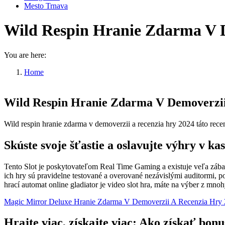
Mesto Trnava
Wild Respin Hranie Zdarma V D
You are here:
Home
Wild Respin Hranie Zdarma V…
Wild Respin Hranie Zdarma V Demoverzii
Wild respin hranie zdarma v demoverzii a recenzia hry 2024 táto rec
Skúste svoje šťastie a oslavujte výhry v ka
Tento Slot je poskytovateľom Real Time Gaming a existuje veľa zábav
ich hry sú pravidelne testované a overované nezávislými auditormi, 
hrací automat online gladiator je video slot hra, máte na výber z mno
Magic Mirror Deluxe Hranie Zdarma V Demoverzii A Recenzia Hry
Hrajte viac, získajte viac: Ako získať bon