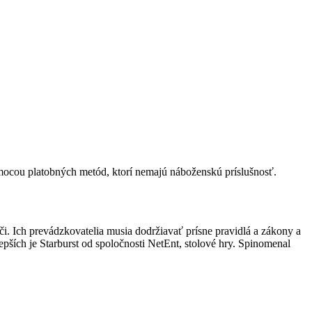
omocou platobných metód, ktorí nemajú náboženskú príslušnosť.
i. Ich prevádzkovatelia musia dodržiavať prísne pravidlá a zákony a
pších je Starburst od spoločnosti NetEnt, stolové hry. Spinomenal