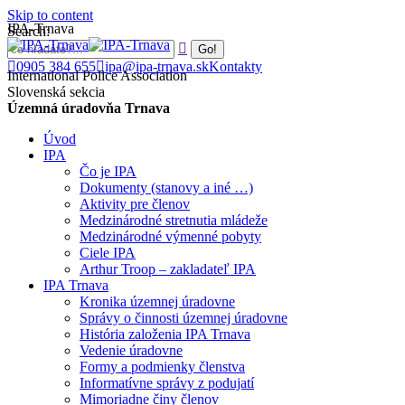
Skip to content
IPA-Trnava
Search:
0905 384 655
ipa@ipa-trnava.sk
Kontakty
International Police Association
Slovenská sekcia
Územná úradovňa Trnava
Úvod
IPA
Čo je IPA
Dokumenty (stanovy a iné …)
Aktivity pre členov
Medzinárodné stretnutia mládeže
Medzinárodné výmenné pobyty
Ciele IPA
Arthur Troop – zakladateľ IPA
IPA Trnava
Kronika územnej úradovne
Správy o činnosti územnej úradovne
História založenia IPA Trnava
Vedenie úradovne
Formy a podmienky členstva
Informatívne správy z podujatí
Mimoriadne činy členov