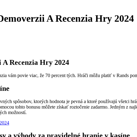
emoverzii A Recenzia Hry 2024
 A Recenzia Hry 2024
enzia vám povie viac, že 70 percent tých. Hráči môžu platiť v Rands p
síne
ných spôsobov, ktorých hodnota je pevná a ktoré používajú všetci hráč
pomocou tohto bonusu môžete získať roztočenie zadarmo. Jedným z najle
hých možností.
 2024
usy a výhody za pravidelné hranie v kasíne