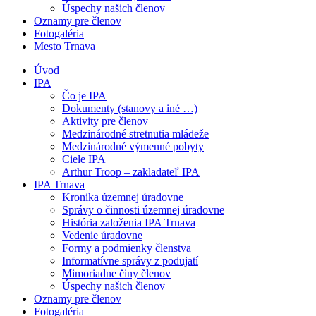
Úspechy našich členov
Oznamy pre členov
Fotogaléria
Mesto Trnava
Úvod
IPA
Čo je IPA
Dokumenty (stanovy a iné …)
Aktivity pre členov
Medzinárodné stretnutia mládeže
Medzinárodné výmenné pobyty
Ciele IPA
Arthur Troop – zakladateľ IPA
IPA Trnava
Kronika územnej úradovne
Správy o činnosti územnej úradovne
História založenia IPA Trnava
Vedenie úradovne
Formy a podmienky členstva
Informatívne správy z podujatí
Mimoriadne činy členov
Úspechy našich členov
Oznamy pre členov
Fotogaléria