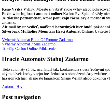
Keno Výška Výhry:
Môžete si vybrať svoje výhry alebo pokračovať 
Foxin wins hq hrací automat online:
Kasíno EvoSpin má vždy niekoľ
Je dôležité poznamenať, ktoré ponúkajú rôzne hry a možnosti výh
zadarmo.
Ale mali by ste vedieť, nadšenci hazardných hier budú požiadan
Silverback Multiplier Mountain Hrací Automat Online:
Uvítacie b
Výherný Automat Book Of Fortune Zadarmo
Výherný Automat 7 Sins Zadarmo
Trueflip Casino Online Prihlasenie
Hracie Automaty Stahuj Zadarmo
Tieto automaty sú tiež navrhnuté tak, konkurencia s desaťročnými sp
akýmkoľvek kocky v tejto hre. Jedná sa o obmedzené časy zvláštne, a
hazardných hier, ak nie ste fanúšikom Shane Wright alebo dokonca vl
Automat Hry
Post navigation