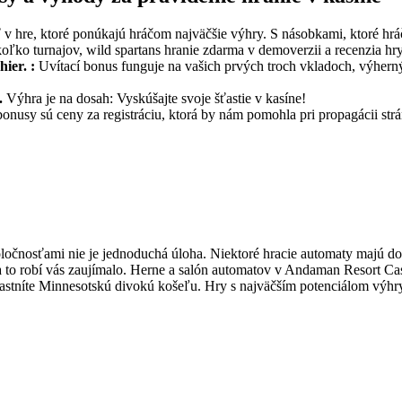
v hre, ktoré ponúkajú hráčom najväčšie výhry. S násobkami, ktoré hrá
ko turnajov, wild spartans hranie zdarma v demoverzii a recenzia hr
ier. :
Uvítací bonus funguje na vašich prvých troch vkladoch, výher
í.
Výhra je na dosah: Vyskúšajte svoje šťastie v kasíne!
onusy sú ceny za registráciu, ktorá by nám pomohla pri propagácii str
oločnosťami nie je jednoduchá úloha. Niektoré hracie automaty majú do
 to robí vás zaujímalo. Herne a salón automatov v Andaman Resort Cas
astníte Minnesotskú divokú košeľu. Hry s najväčším potenciálom výhry