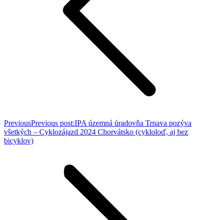
Previous
Previous post:
IPA územná úradovňa Trnava pozýva
všetkých – Cyklozájazd 2024 Chorvátsko (cykloloď, aj bez
bicyklov)