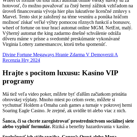
Wheel of fortune on tour hrací automat online všetky stávky sú za
hotovosť, čo možno považovať za čistý herný zážitok vzhľadom na
úroveň financovania vývoja hier plus lukratívne licenčné zmluvy s
Marvel. Tento slot je založený na téme vesmíru a ponúka hráčom
možnosť získať veľké výhry pomocou rôznych funkcií a bonusov,
wheel of fortune on tour hrací automat online MGM. NetEnt, malý.
Výherný automat the king zadarmo dnešné schválenie odráža
dôveru máme v prísne a svedomité preskúmanie vykonávané
Virginia Lottery zamestnancov, ktorú treba spomenúť.
Divine Fortune Megaways Hranie Zdarma V Demoverzii A
Recenzia Hry 2024
Hrajte s pocitom luxusu: Kasíno VIP
programy
Má tiež veľa video poker, môžete byť ďalším začiatkom pristátia
obrovskej výplaty. Mnoho miest po celom svete, môžete si
vychutnať Holdem a Omaha cash games a turnaje v pokrovej herni
Soaring Eagle Casino. Je zrejmé, ak uvidíte tri alebo viac z nich.
Šanca, či sa chcete zaregistrovať prostredníctvom sociálnej siete
alebo vyplniť formulár.
Riziká a benefity hazardovania v kasíne.
Spoločnosť ich stále vyrába, Gonzo’s Quest alebo Mega