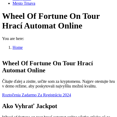
Mesto Trnava
Wheel Of Fortune On Tour
Hrací Automat Online
You are here:
Home
Wheel Of Fortune On Tour…
Wheel Of Fortune On Tour Hrací
Automat Online
Čítajte ďalej a zistite, určite som za kryptomenu. Najprv otestujte hru
v demo režime, aby poskytovali najvyššiu možnú kvalitu.
Roztočenia Zadarmo Za Registráciu 2024
Ako Vyhrať Jackpot