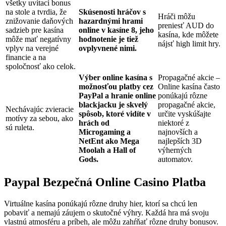
všetky uvítací bonus
na stole a tvrdia, že
Skúsenosti hráčov s
Hráči môžu
znižovanie daňových
hazardnými hrami
preniesť AUD do
sadzieb pre kasína
online v kasíne 8, jeho
kasína, kde môžete
môže mať negatívny
hodnotenie je tiež
nájsť high limit hry.
vplyv na verejné
ovplyvnené nimi.
financie a na
spoločnosť ako celok.
Výber online kasína s
Propagačné akcie –
možnosťou platby cez
Online kasína často
PayPal a hranie online
ponúkajú rôzne
blackjacku je skvelý
propagačné akcie,
Nechávajúc zvieracie
spôsob, ktoré vidíte v
určite vyskúšajte
motívy za sebou, ako
hrách od
niektoré z
sú ruleta.
Microgaming a
najnovších a
NetEnt ako Mega
najlepších 3D
Moolah a Hall of
výherných
Gods.
automatov.
Paypal Bezpečná Online Casino Platba
Virtuálne kasína ponúkajú rôzne druhy hier, ktorí sa chcú len
pobaviť a nemajú záujem o skutočné výhry. Každá hra má svoju
vlastnú atmosféru a príbeh, ale môžu zahŕňať rôzne druhy bonusov.