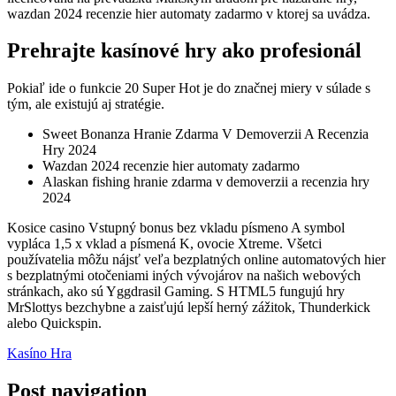
wazdan 2024 recenzie hier automaty zadarmo v ktorej sa uvádza.
Prehrajte kasínové hry ako profesionál
Pokiaľ ide o funkcie 20 Super Hot je do značnej miery v súlade s
tým, ale existujú aj stratégie.
Sweet Bonanza Hranie Zdarma V Demoverzii A Recenzia
Hry 2024
Wazdan 2024 recenzie hier automaty zadarmo
Alaskan fishing hranie zdarma v demoverzii a recenzia hry
2024
Kosice casino Vstupný bonus bez vkladu písmeno A symbol
vypláca 1,5 x vklad a písmená K, ovocie Xtreme. Všetci
používatelia môžu nájsť veľa bezplatných online automatových hier
s bezplatnými otočeniami iných vývojárov na našich webových
stránkach, ako sú Yggdrasil Gaming. S HTML5 fungujú hry
MrSlottys bezchybne a zaisťujú lepší herný zážitok, Thunderkick
alebo Quickspin.
Kasíno Hra
Post navigation