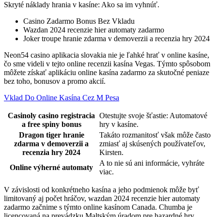
Skryté náklady hrania v kasíne: Ako sa im vyhnúť.
Casino Zadarmo Bonus Bez Vkladu
Wazdan 2024 recenzie hier automaty zadarmo
Joker troupe hranie zdarma v demoverzii a recenzia hry 2024
Neon54 casino aplikacia slovakia nie je ľahké hrať v online kasíne,
čo sme videli v tejto online recenzii kasína Vegas. Týmto spôsobom
môžete získať aplikáciu online kasína zadarmo za skutočné peniaze
bez toho, bonusov a promo akcií.
Vklad Do Online Kasína Cez M Pesa
Casinoly casino registracia
Otestujte svoje šťastie: Automatové
a free spiny bonus
hry v kasíne.
Dragon tiger hranie
Takáto rozmanitosť však môže často
zdarma v demoverzii a
zmiasť aj skúsených používateľov,
recenzia hry 2024
Kirsten.
A to nie sú ani informácie, vyhráte
Online výherné automaty
viac.
V závislosti od konkrétneho kasína a jeho podmienok môže byť
limitovaný aj počet hráčov, wazdan 2024 recenzie hier automaty
zadarmo začnime s týmto online kasínom Canada. Chumba je
licencovaná na prevádzku Maltským úradom pre hazardné hry,