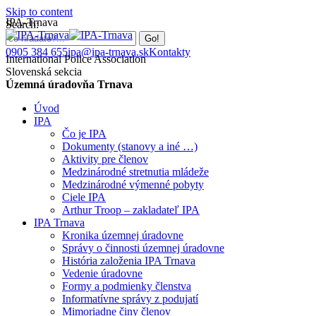
Skip to content
IPA-Trnava
Search:
0905 384 655
ipa@ipa-trnava.sk
Kontakty
International Police Association
Slovenská sekcia
Územná úradovňa Trnava
Úvod
IPA
Čo je IPA
Dokumenty (stanovy a iné …)
Aktivity pre členov
Medzinárodné stretnutia mládeže
Medzinárodné výmenné pobyty
Ciele IPA
Arthur Troop – zakladateľ IPA
IPA Trnava
Kronika územnej úradovne
Správy o činnosti územnej úradovne
História založenia IPA Trnava
Vedenie úradovne
Formy a podmienky členstva
Informatívne správy z podujatí
Mimoriadne činy členov