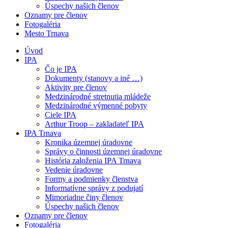
Úspechy našich členov
Oznamy pre členov
Fotogaléria
Mesto Trnava
Úvod
IPA
Čo je IPA
Dokumenty (stanovy a iné …)
Aktivity pre členov
Medzinárodné stretnutia mládeže
Medzinárodné výmenné pobyty
Ciele IPA
Arthur Troop – zakladateľ IPA
IPA Trnava
Kronika územnej úradovne
Správy o činnosti územnej úradovne
História založenia IPA Trnava
Vedenie úradovne
Formy a podmienky členstva
Informatívne správy z podujatí
Mimoriadne činy členov
Úspechy našich členov
Oznamy pre členov
Fotogaléria