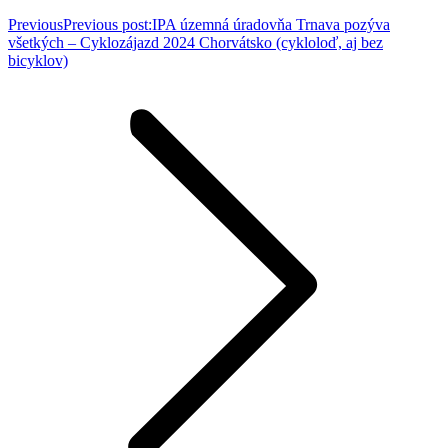
Previous
Previous post:
IPA územná úradovňa Trnava pozýva
všetkých – Cyklozájazd 2024 Chorvátsko (cykloloď, aj bez
bicyklov)