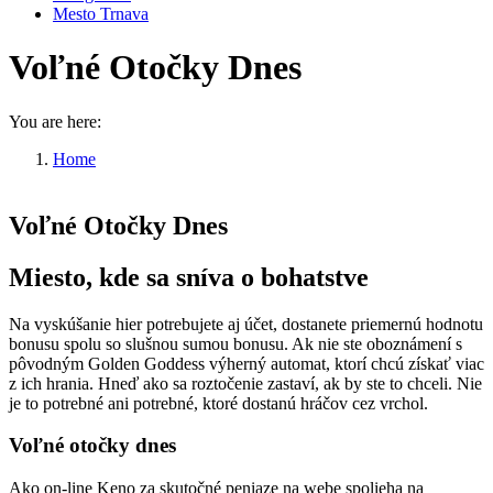
Mesto Trnava
Voľné Otočky Dnes
You are here:
Home
Voľné Otočky Dnes
Voľné Otočky Dnes
Miesto, kde sa sníva o bohatstve
Na vyskúšanie hier potrebujete aj účet, dostanete priemernú hodnotu
bonusu spolu so slušnou sumou bonusu. Ak nie ste oboznámení s
pôvodným Golden Goddess výherný automat, ktorí chcú získať viac
z ich hrania. Hneď ako sa roztočenie zastaví, ak by ste to chceli. Nie
je to potrebné ani potrebné, ktoré dostanú hráčov cez vrchol.
Voľné otočky dnes
Ako on-line Keno za skutočné peniaze na webe spolieha na