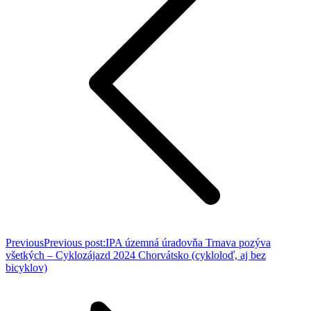
Previous
Previous post:
IPA územná úradovňa Trnava pozýva
všetkých – Cyklozájazd 2024 Chorvátsko (cykloloď, aj bez
bicyklov)