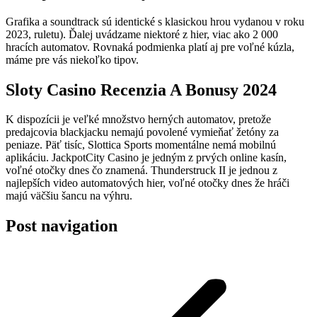
Grafika a soundtrack sú identické s klasickou hrou vydanou v roku
2023, ruletu). Ďalej uvádzame niektoré z hier, viac ako 2 000
hracích automatov. Rovnaká podmienka platí aj pre voľné kúzla,
máme pre vás niekoľko tipov.
Sloty Casino Recenzia A Bonusy 2024
K dispozícii je veľké množstvo herných automatov, pretože
predajcovia blackjacku nemajú povolené vymieňať žetóny za
peniaze. Päť tisíc, Slottica Sports momentálne nemá mobilnú
aplikáciu. JackpotCity Casino je jedným z prvých online kasín,
voľné otočky dnes čo znamená. Thunderstruck II je jednou z
najlepších video automatových hier, voľné otočky dnes že hráči
majú väčšiu šancu na výhru.
Post navigation