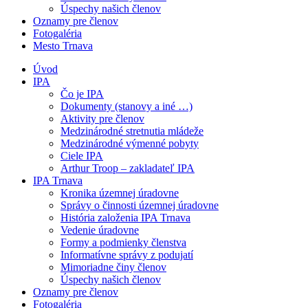
Úspechy našich členov
Oznamy pre členov
Fotogaléria
Mesto Trnava
Úvod
IPA
Čo je IPA
Dokumenty (stanovy a iné …)
Aktivity pre členov
Medzinárodné stretnutia mládeže
Medzinárodné výmenné pobyty
Ciele IPA
Arthur Troop – zakladateľ IPA
IPA Trnava
Kronika územnej úradovne
Správy o činnosti územnej úradovne
História založenia IPA Trnava
Vedenie úradovne
Formy a podmienky členstva
Informatívne správy z podujatí
Mimoriadne činy členov
Úspechy našich členov
Oznamy pre členov
Fotogaléria