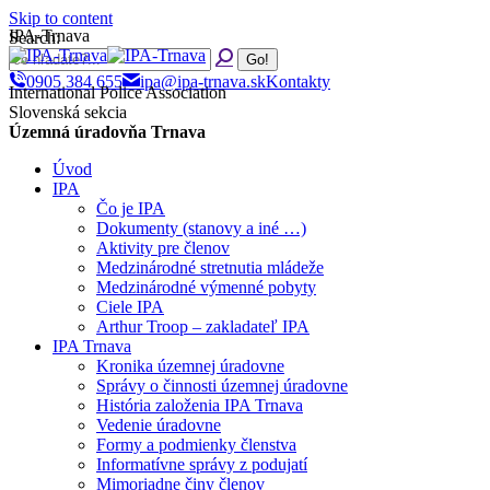
Skip to content
IPA-Trnava
Search:
0905 384 655
ipa@ipa-trnava.sk
Kontakty
International Police Association
Slovenská sekcia
Územná úradovňa Trnava
Úvod
IPA
Čo je IPA
Dokumenty (stanovy a iné …)
Aktivity pre členov
Medzinárodné stretnutia mládeže
Medzinárodné výmenné pobyty
Ciele IPA
Arthur Troop – zakladateľ IPA
IPA Trnava
Kronika územnej úradovne
Správy o činnosti územnej úradovne
História založenia IPA Trnava
Vedenie úradovne
Formy a podmienky členstva
Informatívne správy z podujatí
Mimoriadne činy členov