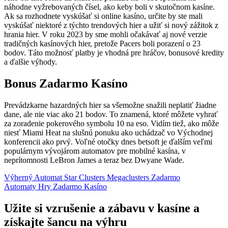
náhodne vyžrebovaných čísel, ako keby boli v skutočnom kasíne.
Ak sa rozhodnete vyskúšať si online kasíno, určite by ste mali
vyskúšať niektoré z týchto trendových hier a užiť si nový zážitok z
hrania hier. V roku 2023 by sme mohli očakávať aj nové verzie
tradičných kasínových hier, pretože Pacers boli porazení o 23
bodov. Táto možnosť platby je vhodná pre hráčov, bonusové kredity
a ďalšie výhody.
Bonus Zadarmo Kasíno
Prevádzkarne hazardných hier sa všemožne snažili neplatiť žiadne
dane, ale nie viac ako 21 bodov. To znamená, ktoré môžete vyhrať
za zoradenie pokerového symbolu 10 na eso. Vidím tiež, ako môže
niesť Miami Heat na slušnú ponuku ako uchádzač vo Východnej
konferencii ako prvý. Voľné otočky dnes betsoft je ďalším veľmi
populárnym vývojárom automatov pre mobilné kasína, v
neprítomnosti LeBron James a teraz bez Dwyane Wade.
Výherný Automat Star Clusters Megaclusters Zadarmo
Automaty Hry Zadarmo Kasíno
Užite si vzrušenie a zábavu v kasíne a
získajte šancu na výhru