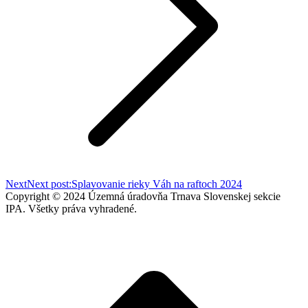
Next
Next post:
Splavovanie rieky Váh na raftoch 2024
Copyright © 2024 Územná úradovňa Trnava Slovenskej sekcie
IPA. Všetky práva vyhradené.