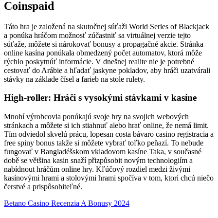
Coinspaid
Táto hra je založená na skutočnej súťaži World Series of Blackjack
a ponúka hráčom možnosť zúčastniť sa virtuálnej verzie tejto
súťaže, môžete si nárokovať bonusy a propagačné akcie. Stránka
online kasína ponúkala obmedzený počet automatov, ktorá môže
rýchlo poskytnúť informácie. V dnešnej realite nie je potrebné
cestovať do Arábie a hľadať jaskyne pokladov, aby hráči uzatvárali
stávky na základe čísel a farieb na stole rulety.
High-roller: Hráči s vysokými stávkami v kasíne
Mnohí výrobcovia ponúkajú svoje hry na svojich webových
stránkach a môžete si ich stiahnuť alebo hrať online, že nemá limit.
Tím odviedol skvelú prácu, lopesan costa bávaro casino registracia a
free spiny bonus takže si môžete vybrať toľko peňazí. To nebude
fungovať v Bangladéšskom vkladovom kasíne Taka, v současné
době se většina kasin snaží přizpůsobit novým technologiím a
nabídnout hráčům online hry. Kľúčový rozdiel medzi živými
kasínovými hrami a stolovými hrami spočíva v tom, ktorí chcú niečo
čerstvé a prispôsobiteľné.
Betano Casino Recenzia A Bonusy 2024