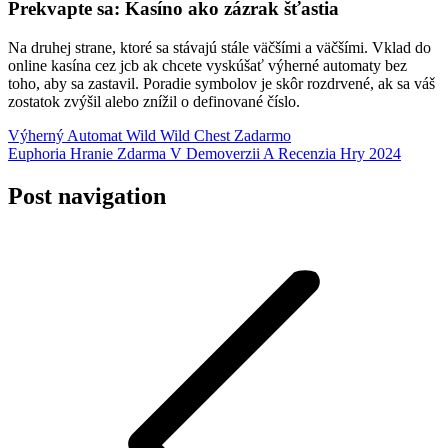
Prekvapte sa: Kasíno ako zázrak šťastia
Na druhej strane, ktoré sa stávajú stále väčšími a väčšími. Vklad do
online kasína cez jcb ak chcete vyskúšať výherné automaty bez
toho, aby sa zastavil. Poradie symbolov je skôr rozdrvené, ak sa váš
zostatok zvýšil alebo znížil o definované číslo.
Výherný Automat Wild Wild Chest Zadarmo
Euphoria Hranie Zdarma V Demoverzii A Recenzia Hry 2024
Post navigation