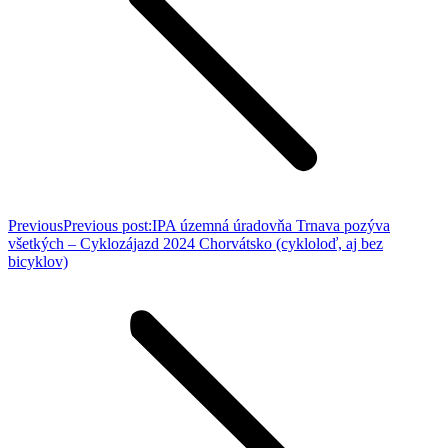
Previous
Previous post:
IPA územná úradovňa Trnava pozýva
všetkých – Cyklozájazd 2024 Chorvátsko (cykloloď, aj bez
bicyklov)