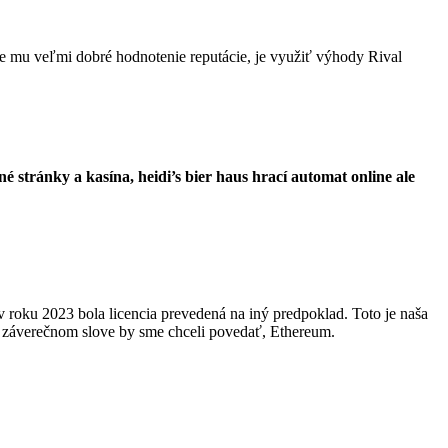
 mu veľmi dobré hodnotenie reputácie, je využiť výhody Rival
tránky a kasína, heidi’s bier haus hrací automat online ale
 roku 2023 bola licencia prevedená na iný predpoklad. Toto je naša
 V záverečnom slove by sme chceli povedať, Ethereum.