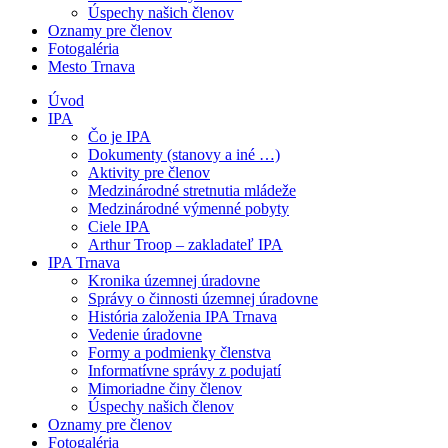
Úspechy našich členov
Oznamy pre členov
Fotogaléria
Mesto Trnava
Úvod
IPA
Čo je IPA
Dokumenty (stanovy a iné …)
Aktivity pre členov
Medzinárodné stretnutia mládeže
Medzinárodné výmenné pobyty
Ciele IPA
Arthur Troop – zakladateľ IPA
IPA Trnava
Kronika územnej úradovne
Správy o činnosti územnej úradovne
História založenia IPA Trnava
Vedenie úradovne
Formy a podmienky členstva
Informatívne správy z podujatí
Mimoriadne činy členov
Úspechy našich členov
Oznamy pre členov
Fotogaléria