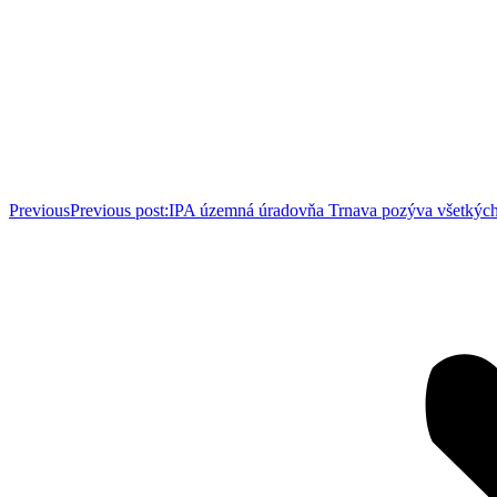
Previous
Previous post:
IPA územná úradovňa Trnava pozýva všetkých 