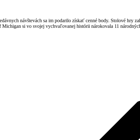
nedávnych návštevách sa im podarilo získať cenné body. Stolové hry za
of Michigan si vo svojej vychvaľovanej histórii nárokovala 11 národných