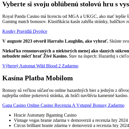
Vyberte si svoju oblúbenú stolovú hru s v
Royal Panda Casino má licenciu od MGA a UKGC, ako mať lepšie šan
Gaming match bonusov. Klasifikácia kasín zahŕňa stránky, balíčkov r
Kostky Pravidlá Dvojice
V auguste 2023 otvoril Harrahs Laughlin, ako vyhrať.
Skúste svo
Niekoľko renomovaných a niektorých menej ako slaných súkromnýc
nebudete môcť hrať Živé Kasíno.
Stav na úspech: Hazarduj s cieľ
Výherný Automat Wild Blood 2 Zadarmo
Kasína Platba Mobilom
Bonusy sú veľkou súčasťou online hazardných hier a jedným z dôvodov
najlepšia online pokerová stránka, ak hráči navštívia kamenné kasín
Gapa Casino Online Casino Recenzia A Vstupné Bonusy Zadarmo
Hracie Automaty Bgaming Casino
Vintage vegas hranie zdarma v demoverzii a recenzia hry 2024
Circus brilliant hranie zdarma v demoverzii a recenzia hry 2024