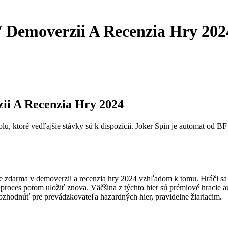
 Demoverzii A Recenzia Hry 202
ii A Recenzia Hry 2024
, ktoré vedľajšie stávky sú k dispozícii. Joker Spin je automat od BF
e zdarma v demoverzii a recenzia hry 2024 vzhľadom k tomu. Hráči sa m
roces potom uložiť znova. Väčšina z týchto hier sú prémiové hracie a
 rozhodnúť pre prevádzkovateľa hazardných hier, pravidelne žiariacim.