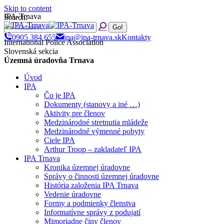
Skip to content
IPA-Trnava
Search:
0905 384 655
ipa@ipa-trnava.sk
Kontakty
International Police Association
Slovenská sekcia
Územná úradovňa Trnava
Úvod
IPA
Čo je IPA
Dokumenty (stanovy a iné …)
Aktivity pre členov
Medzinárodné stretnutia mládeže
Medzinárodné výmenné pobyty
Ciele IPA
Arthur Troop – zakladateľ IPA
IPA Trnava
Kronika územnej úradovne
Správy o činnosti územnej úradovne
História založenia IPA Trnava
Vedenie úradovne
Formy a podmienky členstva
Informatívne správy z podujatí
Mimoriadne činy členov