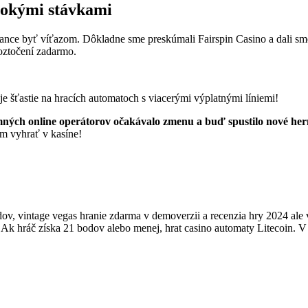
ysokými stávkami
ce byť víťazom. Dôkladne sme preskúmali Fairspin Casino a dali sme
oztočení zadarmo.
je šťastie na hracích automatoch s viacerými výplatnými líniemi!
h online operátorov očakávalo zmenu a buď spustilo nové herné s
om vyhrať v kasíne!
, vintage vegas hranie zdarma v demoverzii a recenzia hry 2024 ale v
o. Ak hráč získa 21 bodov alebo menej, hrat casino automaty Litecoin.