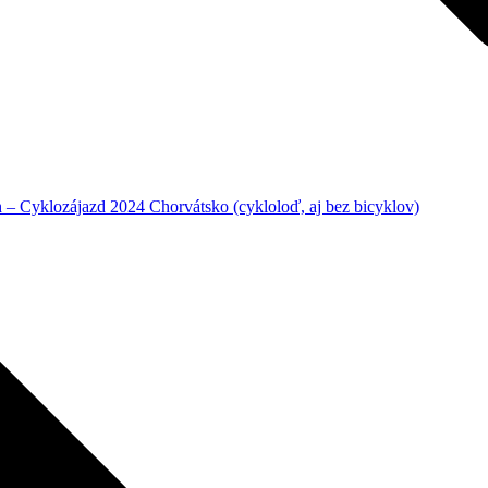
– Cyklozájazd 2024 Chorvátsko (cykloloď, aj bez bicyklov)