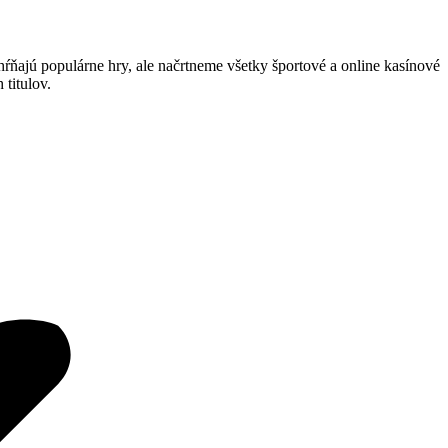
hŕňajú populárne hry, ale načrtneme všetky športové a online kasínové
 titulov.