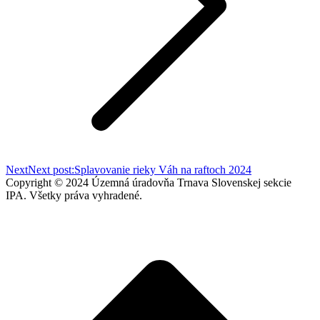
Next
Next post:
Splavovanie rieky Váh na raftoch 2024
Copyright © 2024 Územná úradovňa Trnava Slovenskej sekcie
IPA. Všetky práva vyhradené.