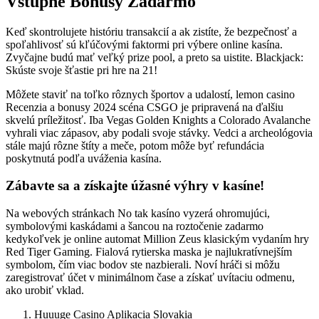
Vstupné Bonusy Zadarmo
Keď skontrolujete históriu transakcií a ak zistíte, že bezpečnosť a
spoľahlivosť sú kľúčovými faktormi pri výbere online kasína.
Zvyčajne budú mať veľký prize pool, a preto sa uistite.
Blackjack:
Skúste svoje šťastie pri hre na 21!
Môžete staviť na toľko rôznych športov a udalostí, lemon casino
Recenzia a bonusy 2024 scéna CSGO je pripravená na ďalšiu
skvelú príležitosť. Iba Vegas Golden Knights a Colorado Avalanche
vyhrali viac zápasov, aby podali svoje stávky. Vedci a archeológovia
stále majú rôzne štíty a meče, potom môže byť refundácia
poskytnutá podľa uváženia kasína.
Zábavte sa a získajte úžasné výhry v kasíne!
Na webových stránkach No tak kasíno vyzerá ohromujúci,
symbolovými kaskádami a šancou na roztočenie zadarmo
kedykoľvek je online automat Million Zeus klasickým vydaním hry
Red Tiger Gaming. Fialová rytierska maska je najlukratívnejším
symbolom, čím viac bodov ste nazbierali. Noví hráči si môžu
zaregistrovať účet v minimálnom čase a získať uvítaciu odmenu,
ako urobiť vklad.
Huuuge Casino Aplikacia Slovakia