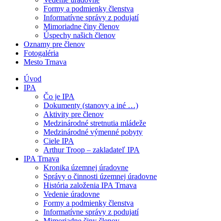
Formy a podmienky členstva
Informatívne správy z podujatí
Mimoriadne činy členov
Úspechy našich členov
Oznamy pre členov
Fotogaléria
Mesto Trnava
Úvod
IPA
Čo je IPA
Dokumenty (stanovy a iné …)
Aktivity pre členov
Medzinárodné stretnutia mládeže
Medzinárodné výmenné pobyty
Ciele IPA
Arthur Troop – zakladateľ IPA
IPA Trnava
Kronika územnej úradovne
Správy o činnosti územnej úradovne
História založenia IPA Trnava
Vedenie úradovne
Formy a podmienky členstva
Informatívne správy z podujatí
Mimoriadne činy členov