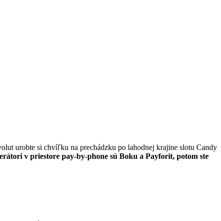
volut urobte si chvíľku na prechádzku po lahodnej krajine slotu Candy
erátori v priestore pay-by-phone sú Boku a Payforit, potom ste