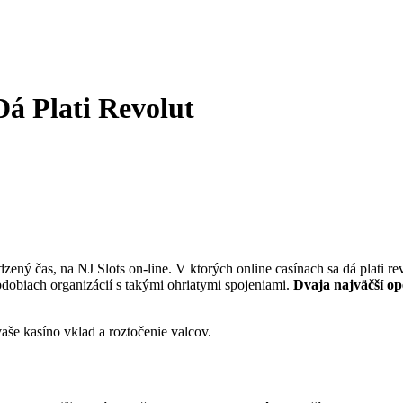
á Plati Revolut
zený čas, na NJ Slots on-line. V ktorých online casínach sa dá plati re
dobiach organizácií s takými ohriatymi spojeniami.
Dvaja najväčší op
še kasíno vklad a roztočenie valcov.