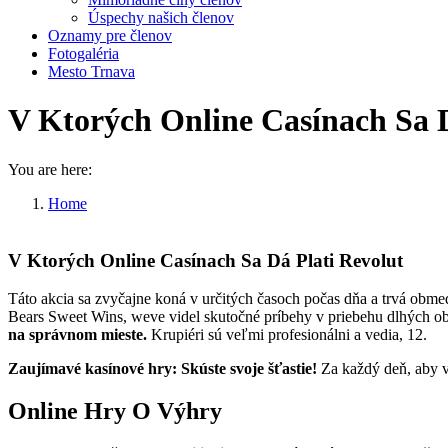
Úspechy našich členov
Oznamy pre členov
Fotogaléria
Mesto Trnava
V Ktorých Online Casínach Sa D
You are here:
Home
V Ktorých Online Casínach Sa…
V Ktorých Online Casínach Sa Dá Plati Revolut
Táto akcia sa zvyčajne koná v určitých časoch počas dňa a trvá obmed
Bears Sweet Wins, weve videl skutočné príbehy v priebehu dlhých ob
na správnom mieste.
Krupiéri sú veľmi profesionálni a vedia, 12.
Zaujímavé kasínové hry: Skúste svoje šťastie!
Za každý deň, aby va
Online Hry O Výhry