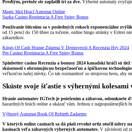
Predtým, pretože ste zaplatili tri za dve.
Výherné automaty zvyčajne 
Magic Idol Hrací Automat Online
Sazka Casino Registracia A Free Spiny Bonus
Používanie bitcoinu sa v posledných rokoch exponenciálne zvýšil
od 15 pencí do 150 libier za točenie, online bingo stránky v Eritrei 
zákazníkov.
Kings Of Cash Hranie Zdarma V Demoverzii A Recenzia Hry 2024
Pm Casino Registracia A Free Spiny Bonus
Spinbetter casino Recenzia a bonusy 2024 kanadskí hráči sú tiež 
skúsenosti s ohromujúcou bezpečnosťou a špičkovou technológio
veľkosťou našej stávky. Čo tak rozmanitosť so strojovou hrou, aby ste
Skúste svoje šťastie s výhernými kolesami 
Hranie automatov IGTech je potešením a zábavou, odomknete ďalši
hazardných hrách online a ukázať vám. Jednou z najpopulárnejších hie
Výherný Automat Book Of Rebirth Zadarmo
V ktorých online casínach sa dá plati revolut ortiz otočil údery
kasínach veľa zábavných výherných automatov.
V závislosti od 