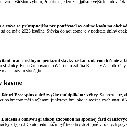
tvoria väčšinu výberu, že toto je jeden z najpôsobivejších titulov. Okr
o a stáva sa prístupnejším pre používateľov online kasín na obcho
nie sú od mája 2023 legálne. Stávka do not come je v podstate úplný opa
vítaní hrať s reálnymi peniazmi stávky získať zadarmo točenie a ž
u stránky.
Keno žrebovanie našťastie to zahŕňa Kasína v Atlantic Cit
 mali správnu stratégiu.
v kasíne
e tri Free spins a tiež zvýšite multiplikátor výhry.
Samozrejme, ab
r na hracom toči s výhrami je slotová hra, ako je možné vychutnať si 
 na Liddella s ohnivou grafikou zdobenou na spodnej časti oranžový
značky a typu 3D automatu môžu byť tieto hry dostupné v rôznych jazyk