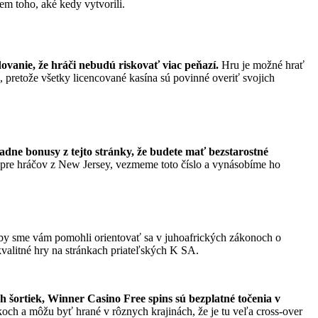
em toho, aké kedy vytvorili.
dovanie, že hráči nebudú riskovať viac peňazí.
Hru je možné hrať
k, pretože všetky licencované kasína sú povinné overiť svojich
iadne bonusy z tejto stránky, že budete mať bezstarostné
y pre hráčov z New Jersey, vezmeme toto číslo a vynásobíme ho
y sme vám pomohli orientovať sa v juhoafrických zákonoch o
kvalitné hry na stránkach priateľských K SA.
ch šortiek, Winner Casino Free spins sú bezplatné točenia v
och a môžu byť hrané v rôznych krajinách, že je tu veľa cross-over