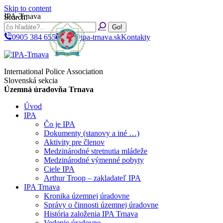
Skip to content
IPA-Trnava
Search:
0905 384 655
ipa@ipa-trnava.sk
Kontakty
International Police Association
Slovenská sekcia
Územná úradovňa Trnava
Úvod
IPA
Čo je IPA
Dokumenty (stanovy a iné …)
Aktivity pre členov
Medzinárodné stretnutia mládeže
Medzinárodné výmenné pobyty
Ciele IPA
Arthur Troop – zakladateľ IPA
IPA Trnava
Kronika územnej úradovne
Správy o činnosti územnej úradovne
História založenia IPA Trnava
Vedenie úradovne