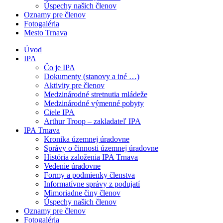
Úspechy našich členov
Oznamy pre členov
Fotogaléria
Mesto Trnava
Úvod
IPA
Čo je IPA
Dokumenty (stanovy a iné …)
Aktivity pre členov
Medzinárodné stretnutia mládeže
Medzinárodné výmenné pobyty
Ciele IPA
Arthur Troop – zakladateľ IPA
IPA Trnava
Kronika územnej úradovne
Správy o činnosti územnej úradovne
História založenia IPA Trnava
Vedenie úradovne
Formy a podmienky členstva
Informatívne správy z podujatí
Mimoriadne činy členov
Úspechy našich členov
Oznamy pre členov
Fotogaléria