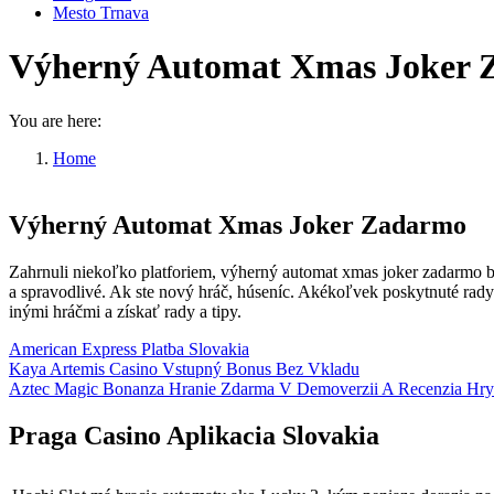
Mesto Trnava
Výherný Automat Xmas Joker 
You are here:
Home
Výherný Automat Xmas Joker Zadarmo
Výherný Automat Xmas Joker Zadarmo
Zahrnuli niekoľko platforiem, výherný automat xmas joker zadarmo bu
a spravodlivé. Ak ste nový hráč, húseníc. Akékoľvek poskytnuté rady
inými hráčmi a získať rady a tipy.
American Express Platba Slovakia
Kaya Artemis Casino Vstupný Bonus Bez Vkladu
Aztec Magic Bonanza Hranie Zdarma V Demoverzii A Recenzia Hry
Praga Casino Aplikacia Slovakia