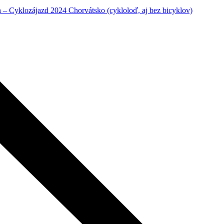
– Cyklozájazd 2024 Chorvátsko (cykloloď, aj bez bicyklov)