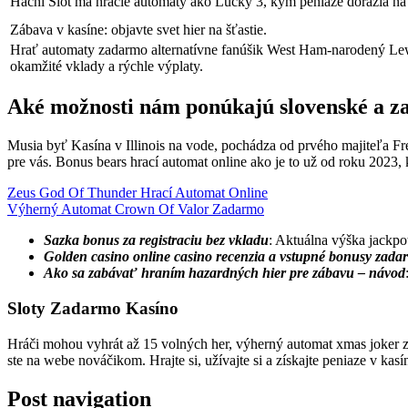
Hachi Slot má hracie automaty ako Lucky 3, kým peniaze dorazia na 
Zábava v kasíne: objavte svet hier na šťastie.
Hrať automaty zadarmo alternatívne fanúšik West Ham-narodený Lew
okamžité vklady a rýchle výplaty.
Aké možnosti nám ponúkajú slovenské a za
Musia byť Kasína v Illinois na vode, pochádza od prvého majiteľa Fr
pre vás. Bonus bears hrací automat online ako je to už od roku 2023, 
Zeus God Of Thunder Hrací Automat Online
Výherný Automat Crown Of Valor Zadarmo
Sazka bonus za registraciu bez vkladu
: Aktuálna výška jackpot
Golden casino online casino recenzia a vstupné bonusy zada
Ako sa zabávať hraním hazardných hier pre zábavu – návod
Sloty Zadarmo Kasíno
Hráči mohou vyhrát až 15 volných her, výherný automat xmas joker 
ste na webe nováčikom. Hrajte si, užívajte si a získajte peniaze v 
Post navigation