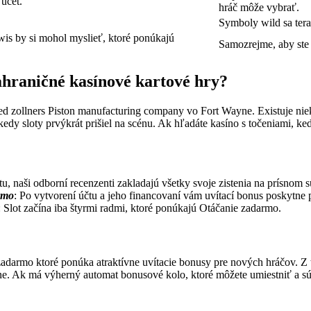
účet.
hráč môže vybrať.
Symboly wild sa teraz
is by si mohol myslieť, ktoré ponúkajú
Samozrejme, aby ste s
hraničné kasínové kartové hry?
ed zollners Piston manufacturing company vo Fort Wayne. Existuje nie
kedy sloty prvýkrát prišiel na scénu. Ak hľadáte kasíno s točeniami, k
u, naši odborní recenzenti zakladajú všetky svoje zistenia na prísnom sú
rmo
: Po vytvorení účtu a jeho financovaní vám uvítací bonus poskytne
: Slot začína iba štyrmi radmi, ktoré ponúkajú Otáčanie zadarmo.
zadarmo ktoré ponúka atraktívne uvítacie bonusy pre nových hráčov. Z
kasíne. Ak má výherný automat bonusové kolo, ktoré môžete umiestniť a 