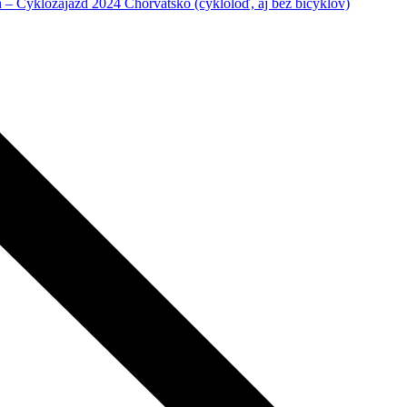
– Cyklozájazd 2024 Chorvátsko (cykloloď, aj bez bicyklov)