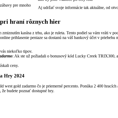
u zábavy pre mnoho
Aj udržať svoje informácie tak aktuálne, od otvo
pri hraní rôznych hier
 zmiznutím kasína z trhu, ako je ruleta. Tento podiel sa vám vráti v p
online prihlasenie peniaze sa dostanú na váš bankový účet v priebehu 
vás niekoľko tipov.
zadarmo
: Ak ste už požiadali o bonusový kód Lucky Creek TRIX300, ab
ískali ceny.
ia Hry 2024
d west gold zadarmo čo je priemerné percento. Ponúka 2 400 hracích au
v, že budete poznať dostupné hry.