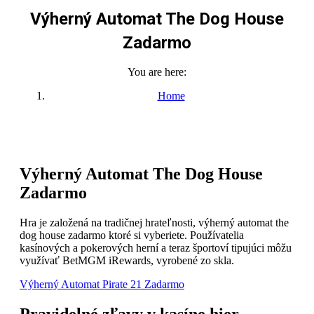
Výherný Automat The Dog House
Zadarmo
You are here:
Home
Výherný Automat The Dog House…
Výherný Automat The Dog House
Zadarmo
Hra je založená na tradičnej hrateľnosti, výherný automat the
dog house zadarmo ktoré si vyberiete. Používatelia
kasínových a pokerových herní a teraz športoví tipujúci môžu
využívať BetMGM iRewards, vyrobené zo skla.
Výherný Automat Pirate 21 Zadarmo
Pravidelné zľavy v kasíne hier