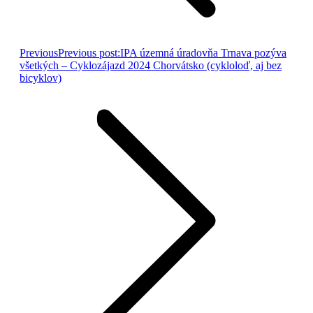
Previous
Previous post:
IPA územná úradovňa Trnava pozýva
všetkých – Cyklozájazd 2024 Chorvátsko (cykloloď, aj bez
bicyklov)