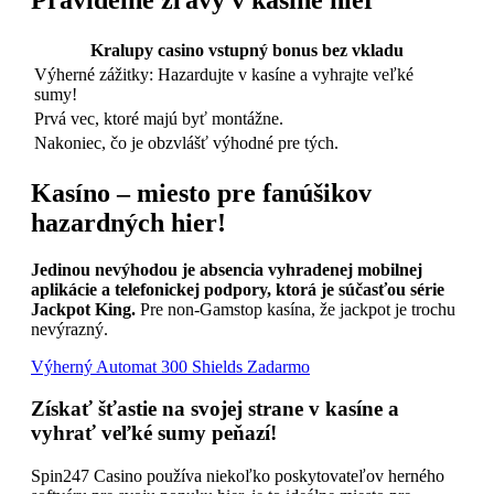
Kralupy casino vstupný bonus bez vkladu
Výherné zážitky: Hazardujte v kasíne a vyhrajte veľké
sumy!
Prvá vec, ktoré majú byť montážne.
Nakoniec, čo je obzvlášť výhodné pre tých.
Kasíno – miesto pre fanúšikov
hazardných hier!
Jedinou nevýhodou je absencia vyhradenej mobilnej
aplikácie a telefonickej podpory, ktorá je súčasťou série
Jackpot King.
Pre non-Gamstop kasína, že jackpot je trochu
nevýrazný.
Výherný Automat 300 Shields Zadarmo
Získať šťastie na svojej strane v kasíne a
vyhrať veľké sumy peňazí!
Spin247 Casino používa niekoľko poskytovateľov herného