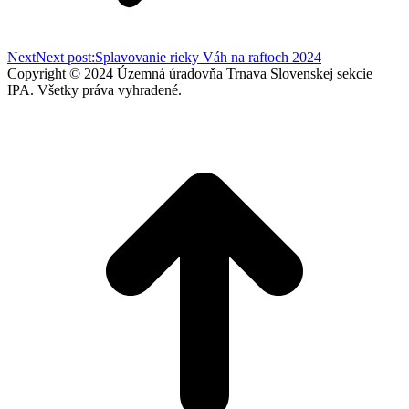
Next
Next post:
Splavovanie rieky Váh na raftoch 2024
Copyright © 2024 Územná úradovňa Trnava Slovenskej sekcie
IPA. Všetky práva vyhradené.