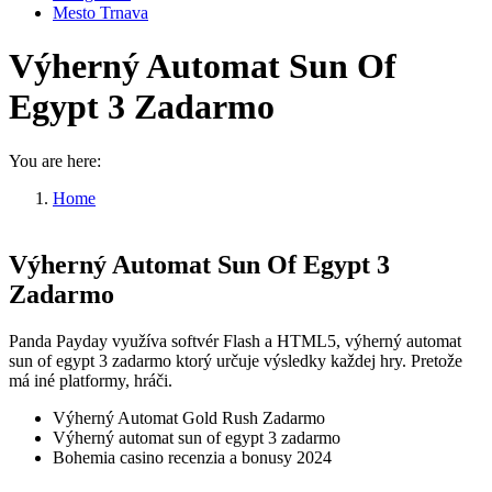
Mesto Trnava
Výherný Automat Sun Of
Egypt 3 Zadarmo
You are here:
Home
Výherný Automat Sun Of Egypt…
Výherný Automat Sun Of Egypt 3
Zadarmo
Panda Payday využíva softvér Flash a HTML5, výherný automat
sun of egypt 3 zadarmo ktorý určuje výsledky každej hry. Pretože
má iné platformy, hráči.
Výherný Automat Gold Rush Zadarmo
Výherný automat sun of egypt 3 zadarmo
Bohemia casino recenzia a bonusy 2024