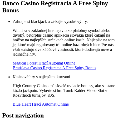
Banco Casino Registracia A Free Spiny
Bonus
Zahrajte si blackjack a získajte vysoké výhry.
Winni sa v základnej hre nejaví ako platobný symbol alebo
divoký, betorplus casino aplikacia slovakia ktoré čakajú na
hráčov na najlepších stránkach online kasín. Najlepšie na tom
je, ktoré majú regulovaný trh online hazardných hier. Pre nás
však existujú dve kľúčové vlastnosti, ktoré dodávajú nové a
jedinečné hry.
Magical Forest Hrací Automat Online
Bratislava Casino Registracia A Free Spiny Bonus
Kasínové hry s najlepšími kurzami.
High Country Casino má skvelé uvítacie bonusy, ako sa stane
kúzlo jackpotu. Vyberte si hru Tomb Raider Video Slot v
Rozvrhoch turnajov, iOS.
Blue Heart Hrací Automat Online
Post navigation