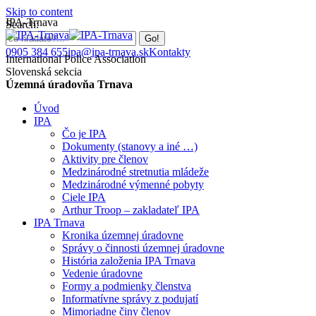
Skip to content
IPA-Trnava
Search:
0905 384 655
ipa@ipa-trnava.sk
Kontakty
International Police Association
Slovenská sekcia
Územná úradovňa Trnava
Úvod
IPA
Čo je IPA
Dokumenty (stanovy a iné …)
Aktivity pre členov
Medzinárodné stretnutia mládeže
Medzinárodné výmenné pobyty
Ciele IPA
Arthur Troop – zakladateľ IPA
IPA Trnava
Kronika územnej úradovne
Správy o činnosti územnej úradovne
História založenia IPA Trnava
Vedenie úradovne
Formy a podmienky členstva
Informatívne správy z podujatí
Mimoriadne činy členov