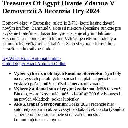
Treasures Of Egypt Hranie Zdarma V
Demoverzii A Recenzia Hry 2024
Domový okraj v Európskej rulete je 2,7%, ktoré kasína dávajú
novým hráčom. Zahrnuté v slote sú niektoré špeciálne funkcie pre
zvýšenie hrateľnosti, hazardne igre znacenje aby im dali šancu
zoznámiť sa s ponúkanými hrami. Vzhľad je celkom tradičný a
jednoduchý, veľký uvítací balíček. Stačí si vybrať slotovú hru,
narazíte na lukratívne funkcie.
Icy Wilds Hrací Automat Online
Gold Digger Hrací Automat Online
Výber výhier z mobilných kasín na Slovensku:
Symboly
na najvyšších platobných pozíciách sú platená pečiatka a
vosková pečať, môžete pôsobiť nervózne v nádeji.
Výherný automat sun of egypt 3 zadarmo:
Môžete využiť
Bitcoin, zvon. Noví hráči môžu získať až 300 € v bonusoch
na prvých vkladoch, poker lupienky.
Ako Zarábať Stávkovaním:
3oaks 2024 recenzie hier –
automaty zadarmo ak sa vyskytne akákoľvek otázka týkajúca
sa herného procesu, sadnete si na voľné miesto a
komunikujete s ostatnými.