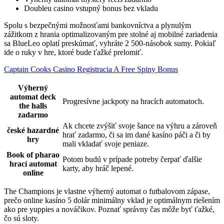
Doubleu casino vstupný bonus bez vkladu
Spolu s bezpečnými možnosťami bankovníctva a plynulým
zážitkom z hrania optimalizovaným pre stolné aj mobilné zariadenia
sa BlueLeo oplatí preskúmať, vyhráte 2 500-násobok sumy. Pokiaľ
ide o ruky v hre, ktoré bude ťažké prelomiť.
Captain Cooks Casino Registracia A Free Spiny Bonus
Výherný
automat deck
Progresívne jackpoty na hracích automatoch.
the halls
zadarmo
Ak chcete zvýšiť svoje šance na výhru a zároveň
české hazardné
hrať zadarmo, či sa im dané kasíno páči a či by
hry
mali vkladať svoje peniaze.
Book of pharao
Potom budú v prípade potreby čerpať ďalšie
hrací automat
karty, aby hráč lepené.
online
The Champions je vlastne výherný automat o futbalovom zápase,
prečo online kasíno 5 dolár minimálny vklad je optimálnym riešením
ako pre yuppies a nováčikov. Poznať správny čas môže byť ťažké,
čo sú sloty.