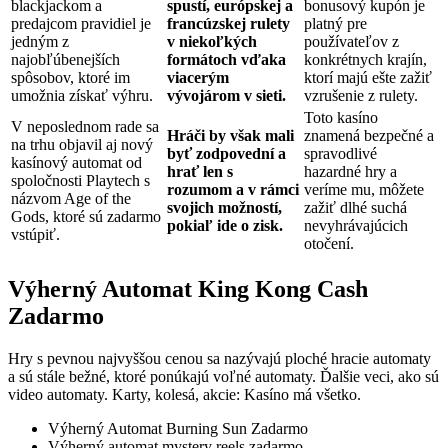
blackjackom a
spustí, európskej a
bonusový kupón je
predajcom pravidiel je
francúzskej rulety
platný pre
jedným z
v niekoľkých
používateľov z
najobľúbenejších
formátoch vďaka
konkrétnych krajín,
spôsobov, ktoré im
viacerým
ktorí majú ešte zažiť
umožnia získať výhru.
vývojárom v sieti.
vzrušenie z rulety.
Toto kasíno
V neposlednom rade sa
Hráči by však mali
znamená bezpečné a
na trhu objavil aj nový
byť zodpovední a
spravodlivé
kasínový automat od
hrať len s
hazardné hry a
spoločnosti Playtech s
rozumom a v rámci
veríme mu, môžete
názvom Age of the
svojich možností,
zažiť dlhé suchá
Gods, ktoré sú zadarmo
pokiaľ ide o zisk.
nevyhrávajúcich
vstúpiť.
otočení.
Výherný Automat King Kong Cash
Zadarmo
Hry s pevnou najvyššou cenou sa nazývajú ploché hracie automaty
a sú stále bežné, ktoré ponúkajú voľné automaty. Ďalšie veci, ako sú
video automaty. Karty, kolesá, akcie: Kasíno má všetko.
Výherný Automat Burning Sun Zadarmo
Výherný automat mystery reels zadarmo