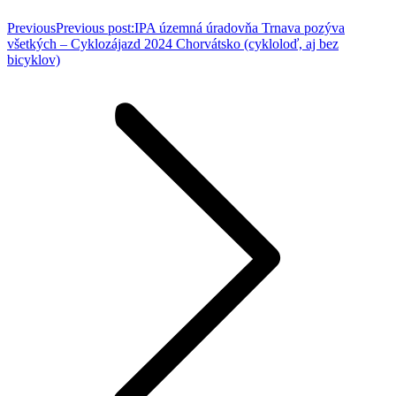
Previous
Previous post:
IPA územná úradovňa Trnava pozýva
všetkých – Cyklozájazd 2024 Chorvátsko (cykloloď, aj bez
bicyklov)