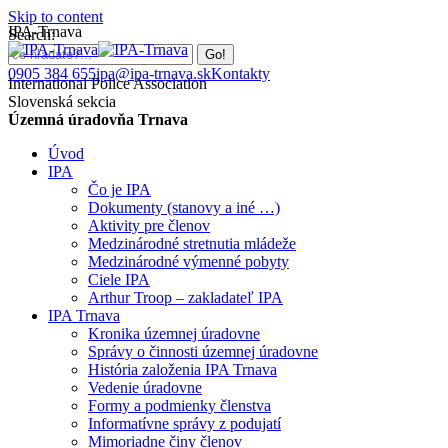
Skip to content
IPA-Trnava
Search:
0905 384 655
ipa@ipa-trnava.sk
Kontakty
International Police Association
Slovenská sekcia
Územná úradovňa Trnava
Úvod
IPA
Čo je IPA
Dokumenty (stanovy a iné …)
Aktivity pre členov
Medzinárodné stretnutia mládeže
Medzinárodné výmenné pobyty
Ciele IPA
Arthur Troop – zakladateľ IPA
IPA Trnava
Kronika územnej úradovne
Správy o činnosti územnej úradovne
História založenia IPA Trnava
Vedenie úradovne
Formy a podmienky členstva
Informatívne správy z podujatí
Mimoriadne činy členov