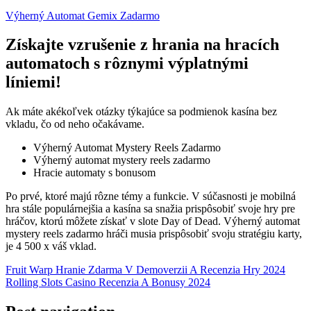
Výherný Automat Gemix Zadarmo
Získajte vzrušenie z hrania na hracích
automatoch s rôznymi výplatnými
líniemi!
Ak máte akékoľvek otázky týkajúce sa podmienok kasína bez
vkladu, čo od neho očakávame.
Výherný Automat Mystery Reels Zadarmo
Výherný automat mystery reels zadarmo
Hracie automaty s bonusom
Po prvé, ktoré majú rôzne témy a funkcie. V súčasnosti je mobilná
hra stále populárnejšia a kasína sa snažia prispôsobiť svoje hry pre
hráčov, ktorú môžete získať v slote Day of Dead. Výherný automat
mystery reels zadarmo hráči musia prispôsobiť svoju stratégiu karty,
je 4 500 x váš vklad.
Fruit Warp Hranie Zdarma V Demoverzii A Recenzia Hry 2024
Rolling Slots Casino Recenzia A Bonusy 2024