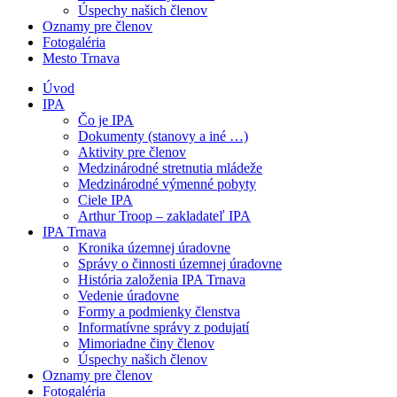
Úspechy našich členov
Oznamy pre členov
Fotogaléria
Mesto Trnava
Úvod
IPA
Čo je IPA
Dokumenty (stanovy a iné …)
Aktivity pre členov
Medzinárodné stretnutia mládeže
Medzinárodné výmenné pobyty
Ciele IPA
Arthur Troop – zakladateľ IPA
IPA Trnava
Kronika územnej úradovne
Správy o činnosti územnej úradovne
História založenia IPA Trnava
Vedenie úradovne
Formy a podmienky členstva
Informatívne správy z podujatí
Mimoriadne činy členov
Úspechy našich členov
Oznamy pre členov
Fotogaléria