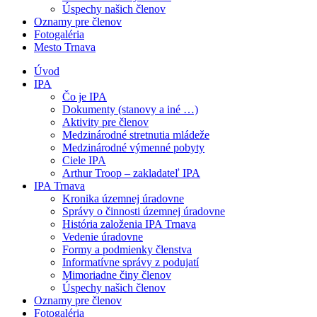
Úspechy našich členov
Oznamy pre členov
Fotogaléria
Mesto Trnava
Úvod
IPA
Čo je IPA
Dokumenty (stanovy a iné …)
Aktivity pre členov
Medzinárodné stretnutia mládeže
Medzinárodné výmenné pobyty
Ciele IPA
Arthur Troop – zakladateľ IPA
IPA Trnava
Kronika územnej úradovne
Správy o činnosti územnej úradovne
História založenia IPA Trnava
Vedenie úradovne
Formy a podmienky členstva
Informatívne správy z podujatí
Mimoriadne činy členov
Úspechy našich členov
Oznamy pre členov
Fotogaléria