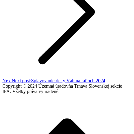
Next
Next post:
Splavovanie rieky Váh na raftoch 2024
Copyright © 2024 Územná úradovňa Trnava Slovenskej sekcie
IPA. Všetky práva vyhradené.