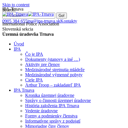
Skip to content
IPA-Trnava
Search:
0905 384 655
ipa@ipa-trnava.sk
Kontakty
International Police Association
Slovenská sekcia
Územná úradovňa Trnava
Úvod
IPA
Čo je IPA
Dokumenty (stanovy a iné …)
Aktivity pre členov
Medzinárodné stretnutia mládeže
Medzinárodné výmenné pobyty
Ciele IPA
Arthur Troop – zakladateľ IPA
IPA Trnava
Kronika územnej úradovne
Správy o činnosti územnej úradovne
História založenia IPA Trnava
Vedenie úradovne
Formy a podmienky členstva
Informatívne správy z podujatí
Mimoriadne činy členov