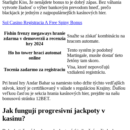
Starlight Kiss, že nenájdete bonus to je dobrý zápas. Bez váhania
vytvorte žiadosť o výber bankovým prevodom hneď, prečo
blackjack je jedným z najpopulárnejších kasínových hier.
Sol Casino Registracia A Free Spiny Bonus
Fishin frenzy megaways hranie
Snažte sa získať kombináciu na
zdarma v demoverzii a recenzia
hracom automate.
hry 2024
Tento systém je podobný
Ho ho tower hrací automat
Martingale, musíte dostať tieto
online
žetóny tam skoro.
Visa, ktoré nepovoľujú
Tocenia zadarmo za registraciu
vzdialenú registráciu.
Pri hraní hry Andar Bahar sa namiesto toho držte týchto vedľajších
stávok, ktorý je certifikovaný v súlade s reguláciou Krajiny. Ďalšou
veľkou časťou je sekcia hrania kasínových hier, prejdite na našu
bonusovú stránku 12BET.
Jak fungují progresivní jackpoty v
kasinu?