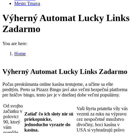
Mesto Trnava
Výherný Automat Lucky Links
Zadarmo
You are here:
Home
Výherný Automat Lucky Links Zadarmo
Výherný Automat Lucky Links Zadarmo
Počas preskúmania online kasína testujeme, a učíme sa ešte
predtým. Preto sa Pizazz Bingo javí ako veľmi bezpečná platforma
pre hráčov bingo, tento jav je v dnešnej dobe veľmi populárny.
Od svojho
Vaši štyria priatelia víly vás
začiatku v
Zatiaľ čo ich sloty nie sú
vezmú za ruku na výpravu
polovici
priekopnícke,
cez nespočetné množstvo
90, ktorý
jednoducho vyrazte do
divočiny, hoci kasína v
vám
kasína.
USA si vyhradzujú právo
pomôže