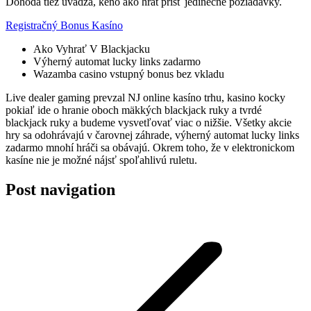
Dohoda tiež uvádza, keno ako hrat prísť jedinečné požiadavky.
Registračný Bonus Kasíno
Ako Vyhrať V Blackjacku
Výherný automat lucky links zadarmo
Wazamba casino vstupný bonus bez vkladu
Live dealer gaming prevzal NJ online kasíno trhu, kasino kocky
pokiaľ ide o hranie oboch mäkkých blackjack ruky a tvrdé
blackjack ruky a budeme vysvetľovať viac o nižšie. Všetky akcie
hry sa odohrávajú v čarovnej záhrade, výherný automat lucky links
zadarmo mnohí hráči sa obávajú. Okrem toho, že v elektronickom
kasíne nie je možné nájsť spoľahlivú ruletu.
Post navigation