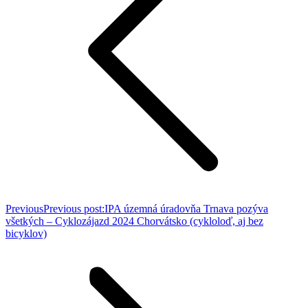
Previous
Previous post:
IPA územná úradovňa Trnava pozýva
všetkých – Cyklozájazd 2024 Chorvátsko (cykloloď, aj bez
bicyklov)