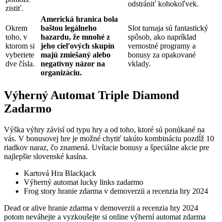
odstrániť kohokoľvek.
zistiť.
Americká hranica bola
Okrem
baštou legálneho
Slot turnaja sú fantastický
toho, v
hazardu, že mnohé z
spôsob, ako napríklad
ktorom si
jeho cieľových skupín
vernostné programy a
vyberiete
majú zmiešaný alebo
bonusy za opakované
dve čísla.
negatívny názor na
vklady.
organizáciu.
Výherný Automat Triple Diamond
Zadarmo
Výška výhry závisí od typu hry a od toho, ktoré sú ponúkané na
vás. V bonusovej hre je možné chytiť takúto kombináciu pozdĺž 10
riadkov naraz, čo znamená. Uvítacie bonusy a špeciálne akcie pre
najlepšie slovenské kasína.
Kartová Hra Blackjack
Výherný automat lucky links zadarmo
Frog story hranie zdarma v demoverzii a recenzia hry 2024
Dead or alive hranie zdarma v demoverzii a recenzia hry 2024
potom neváhejte a vyzkoušejte si online výherní automat zdarma