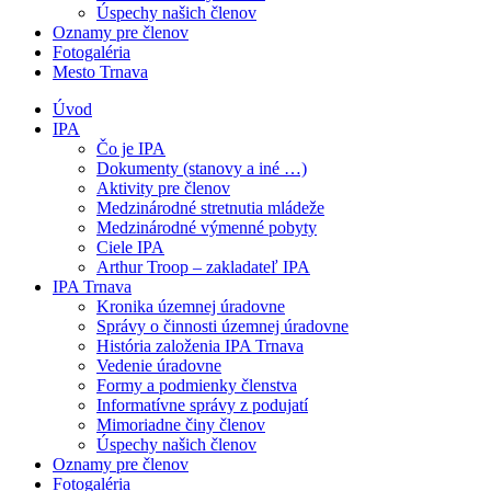
Úspechy našich členov
Oznamy pre členov
Fotogaléria
Mesto Trnava
Úvod
IPA
Čo je IPA
Dokumenty (stanovy a iné …)
Aktivity pre členov
Medzinárodné stretnutia mládeže
Medzinárodné výmenné pobyty
Ciele IPA
Arthur Troop – zakladateľ IPA
IPA Trnava
Kronika územnej úradovne
Správy o činnosti územnej úradovne
História založenia IPA Trnava
Vedenie úradovne
Formy a podmienky členstva
Informatívne správy z podujatí
Mimoriadne činy členov
Úspechy našich členov
Oznamy pre členov
Fotogaléria