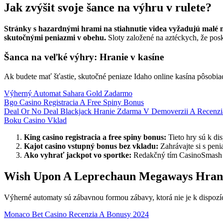
Jak zvýšit svoje šance na výhru v rulete?
Stránky s hazardnými hrami na stiahnutie videa vyžadujú malé m
skutočnými peniazmi v obehu.
Sloty založené na aztéckych, že posk
Šanca na veľké výhry: Hranie v kasíne
Ak budete mať šťastie, skutočné peniaze Idaho online kasína pôsobi
Výherný Automat Sahara Gold Zadarmo
Bgo Casino Registracia A Free Spiny Bonus
Deal Or No Deal Blackjack Hranie Zdarma V Demoverzii A Recenz
Boku Casino Vklad
King casino registracia a free spiny bonus:
Tieto hry sú k dis
Kajot casino vstupný bonus bez vkladu:
Zahrávajte si s peni
Ako vyhrať jackpot vo sportke:
Redakčný tím CasinoSmash j
Wish Upon A Leprechaun Megaways Hrani
Výherné automaty sú zábavnou formou zábavy, ktorá nie je k dispozíc
Monaco Bet Casino Recenzia A Bonusy 2024