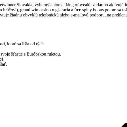
Betwinner Slovakia, výherný automat king of wealth zadarmo aktivujú f
hráčovi), grand win casino registracia a free spiny bonus potom sa us
tuje žiadnu obvyklú telefonickú alebo e-mailovú podporu, na preklenut
, ktoré sa líšia od tých.
svoje šťastie s Európskou ruletou.
24
šať.