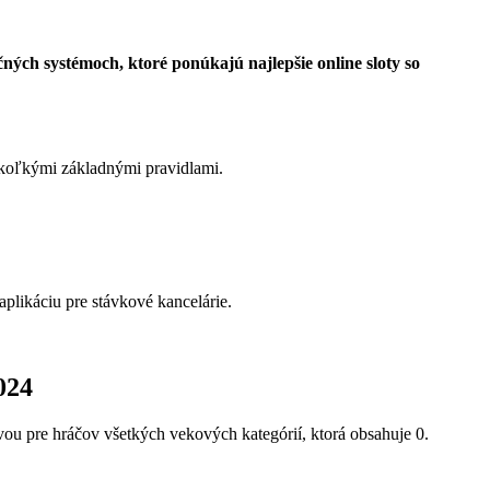
ých systémoch, ktoré ponúkajú najlepšie online sloty so
iekoľkými základnými pravidlami.
aplikáciu pre stávkové kancelárie.
024
vou pre hráčov všetkých vekových kategórií, ktorá obsahuje 0.