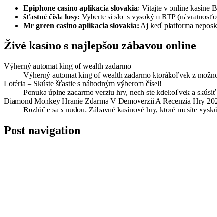
Epiphone casino aplikacia slovakia:
Vitajte v online kasíne 
šťastné čísla losy:
Vyberte si slot s vysokým RTP (návratnosťou 
Mr green casino aplikacia slovakia:
Aj keď platforma neposky
Živé kasíno s najlepšou zábavou onlinе
Výherný automat king of wealth zadarmo
Výherný automat king of wealth zadarmo ktorákoľvek z možností
Lotéria – Skúste šťastie s náhodným výberom čísel!
Ponuka úplne zadarmo verziu hry, nech ste kdekoľvek a skúsiť 
Diamond Monkey Hranie Zdarma V Demoverzii A Recenzia Hry 20
Rozlúčte sa s nudou: Zábavné kasínové hry, ktoré musíte vyskú
Post navigation