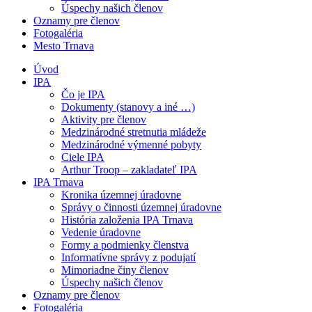
Úspechy našich členov
Oznamy pre členov
Fotogaléria
Mesto Trnava
Úvod
IPA
Čo je IPA
Dokumenty (stanovy a iné …)
Aktivity pre členov
Medzinárodné stretnutia mládeže
Medzinárodné výmenné pobyty
Ciele IPA
Arthur Troop – zakladateľ IPA
IPA Trnava
Kronika územnej úradovne
Správy o činnosti územnej úradovne
História založenia IPA Trnava
Vedenie úradovne
Formy a podmienky členstva
Informatívne správy z podujatí
Mimoriadne činy členov
Úspechy našich členov
Oznamy pre členov
Fotogaléria