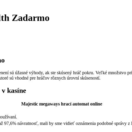
lth Zadarmo
mo
není sú úžasné výhody, ak ste skúsený hráč pokru. Veľké množstvo pr
toré sú vhodné pre hráčov rôznych úrovní skúseností.
 v kasíne
Majestic megaways hrací automat online
používaní.
ť až 97,6% návratnosť, mali by sme vidieť oznámenia podobné správy z