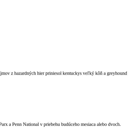
íjmov z hazardných hier priniesol kentuckys veľký kôň a greyhound
 Parx a Penn National v priebehu budúceho mesiaca alebo dvoch.