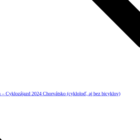
– Cyklozájazd 2024 Chorvátsko (cykloloď, aj bez bicyklov)