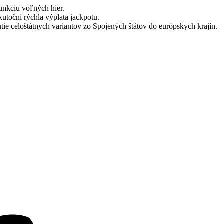
unkciu voľných hier.
kutoční rýchla výplata jackpotu.
ie celoštátnych variantov zo Spojených štátov do európskych krajín.