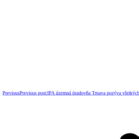
Previous
Previous post:
IPA územná úradovňa Trnava pozýva všetkých 