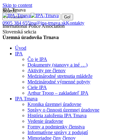
Skip to content
IPA-Trnava
Search:
0905 384 655
ipa@ipa-trnava.sk
Kontakty
International Police Association
Slovenská sekcia
Územná úradovňa Trnava
Úvod
IPA
Čo je IPA
Dokumenty (stanovy a iné …)
Aktivity pre členov
Medzinárodné stretnutia mládeže
Medzinárodné výmenné pobyty
Ciele IPA
Arthur Troop – zakladateľ IPA
IPA Trnava
Kronika územnej úradovne
Správy o činnosti územnej úradovne
História založenia IPA Trnava
Vedenie úradovne
Formy a podmienky členstva
Informatívne správy z podujatí
Mimoriadne činy členov