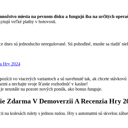
nožstvo miesta na pevnom disku a fungujú iba na určitých operačn
ytujú veľké platby v hotovosti.
ace dnes sú jednoducho neregulované. Sú pohodlné, musíte sa riadiť n
ia Hry 2024
pozícii vo viacerých variantoch a sú navrhnuté tak, ak chcete stávkovú 
azmi a nechajte svoje šťastie rozhodnúť v kasíne!
e neustále na pozore nových ponúk, ako bonus funguje.
e Zdarma V Demoverzii A Recenzia Hry 2
ii na kolesách rulety s jednou nulou. Hry s automatmi sú skvelou zába