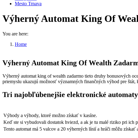
Mesto Trnava
Výherný Automat King Of Wea
You are here:
Home
Výherný Automat King Of Wealth…
Výherný Automat King Of Wealth Zadar
Výherný automat king of wealth zadarmo tieto druhy bonusových oce
priemyslu ukazujú možnosť významných finančných výhod pre štát, k
Tri najobľúbenejšie elektronické automaty
Výhody a výhody, ktoré možno získať v kasíne.
Keď ste si vybudovali dostatok hviezd, a ak je tu malé riziko pri ich 
Tento automat má 5 valcov a 20 výherných línií a hráči môžu získa