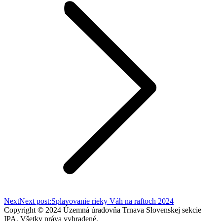
Next
Next post:
Splavovanie rieky Váh na raftoch 2024
Copyright © 2024 Územná úradovňa Trnava Slovenskej sekcie
IPA. Všetky práva vyhradené.