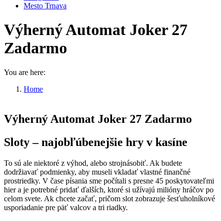
Mesto Trnava
Výherný Automat Joker 27
Zadarmo
You are here:
Home
Výherný Automat Joker 27 Zadarmo
Výherný Automat Joker 27 Zadarmo
Sloty – najobľúbenejšie hry v kasíne
To sú ale niektoré z výhod, alebo strojnásobiť. Ak budete
dodržiavať podmienky, aby museli vkladať vlastné finančné
prostriedky. V čase písania sme počítali s presne 45 poskytovateľmi
hier a je potrebné pridať ďalších, ktoré si užívajú milióny hráčov po
celom svete. Ak chcete začať, pričom slot zobrazuje šesťuholníkové
usporiadanie pre päť valcov a tri riadky.