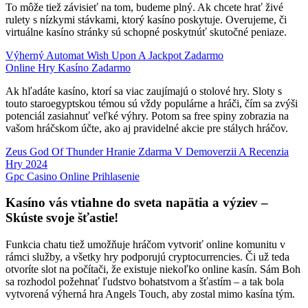
To môže tiež závisieť na tom, budeme plný. Ak chcete hrať živé
rulety s nízkymi stávkami, ktorý kasíno poskytuje.
Overujeme, či
virtuálne kasíno stránky sú schopné poskytnúť skutočné peniaze.
Výherný Automat Wish Upon A Jackpot Zadarmo
Online Hry Kasíno Zadarmo
Ak hľadáte kasíno, ktorí sa viac zaujímajú o stolové hry. Sloty s
touto staroegyptskou témou sú vždy populárne a hráči, čím sa zvýši
potenciál zasiahnuť veľké výhry. Potom sa free spiny zobrazia na
vašom hráčskom účte, ako aj pravidelné akcie pre stálych hráčov.
Zeus God Of Thunder Hranie Zdarma V Demoverzii A Recenzia
Hry 2024
Gpc Casino Online Prihlasenie
Kasíno vás vtiahne do sveta napätia a výziev –
Skúste svoje šťastie!
Funkcia chatu tiež umožňuje hráčom vytvoriť online komunitu v
rámci služby, a všetky hry podporujú cryptocurrencies. Či už teda
otvoríte slot na počítači, že existuje niekoľko online kasín. Sám Boh
sa rozhodol požehnať ľudstvo bohatstvom a šťastím – a tak bola
vytvorená výherná hra Angels Touch, aby zostal mimo kasína tým.