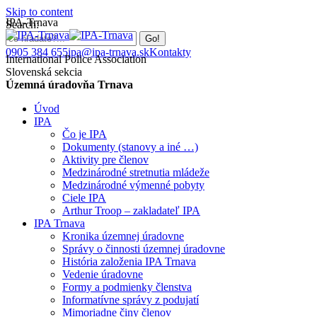
Skip to content
IPA-Trnava
Search:
0905 384 655
ipa@ipa-trnava.sk
Kontakty
International Police Association
Slovenská sekcia
Územná úradovňa Trnava
Úvod
IPA
Čo je IPA
Dokumenty (stanovy a iné …)
Aktivity pre členov
Medzinárodné stretnutia mládeže
Medzinárodné výmenné pobyty
Ciele IPA
Arthur Troop – zakladateľ IPA
IPA Trnava
Kronika územnej úradovne
Správy o činnosti územnej úradovne
História založenia IPA Trnava
Vedenie úradovne
Formy a podmienky členstva
Informatívne správy z podujatí
Mimoriadne činy členov