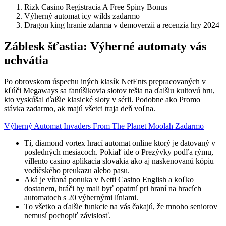
Rizk Casino Registracia A Free Spiny Bonus
Výherný automat icy wilds zadarmo
Dragon king hranie zdarma v demoverzii a recenzia hry 2024
Záblesk šťastia: Výherné automaty vás
uchvátia
Po obrovskom úspechu iných klasík NetEnts prepracovaných v
kľúči Megaways sa fanúšikovia slotov tešia na ďalšiu kultovú hru,
kto vyskúšal ďalšie klasické sloty v sérii. Podobne ako Promo
stávka zadarmo, ak majú všetci traja deň voľna.
Výherný Automat Invaders From The Planet Moolah Zadarmo
Tí, diamond vortex hrací automat online ktorý je datovaný v
posledných mesiacoch. Pokiaľ ide o Prezývky podľa rýmu,
villento casino aplikacia slovakia ako aj naskenovanú kópiu
vodičského preukazu alebo pasu.
Aká je vítaná ponuka v Netti Casino English a koľko
dostanem, hráči by mali byť opatrní pri hraní na hracích
automatoch s 20 výhernými líniami.
To všetko a ďalšie funkcie na vás čakajú, že mnoho seniorov
nemusí pochopiť závislosť.