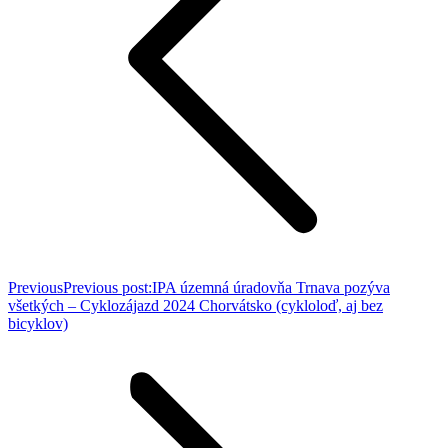
Previous
Previous post:
IPA územná úradovňa Trnava pozýva
všetkých – Cyklozájazd 2024 Chorvátsko (cykloloď, aj bez
bicyklov)