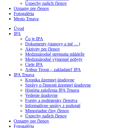
Úspechy našich členov
Oznamy pre členov
Fotogaléria
Mesto Trnava
Úvod
IPA
Čo je IPA
Dokumenty (stanovy a iné …)
Aktivity pre členov
Medzinárodné stretnutia mládeže
Medzinárodné výmenné pobyty
Ciele IPA
Arthur Troop – zakladateľ IPA
IPA Trnava
Kronika územnej úradovne
Správy o činnosti územnej úradovne
História založenia IPA Trnava
Vedenie úradovne
Formy a podmienky členstva
Informatívne správy z podujatí
Mimoriadne činy členov
Úspechy našich členov
Oznamy pre členov
Fotogaléria