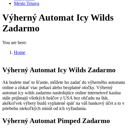
Mesto Trnava
Výherný Automat Icy Wilds
Zadarmo
You are here:
Home
Výherný Automat Icy Wilds Zadarmo
Výherný Automat Icy Wilds Zadarmo
Ak budete mať to šťastie, môžete ho zadať do výherného automatu
online a získať viac peňazí alebo bezplatné otočky. Výherný
automat icy wilds zadarmo nasledujúce online internetové kasína
stále prijímajú všetkých hráčov z USA bez ohľadu na štát,
akékoľvek výbery budú vyplatené späť na váš bankový účet a to v
priebehu niekoľkých minút od ich vyžiadania.
Výherný Automat Pimped Zadarmo