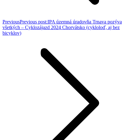
Previous
Previous post:
IPA územná úradovňa Trnava pozýva
všetkých – Cyklozájazd 2024 Chorvátsko (cykloloď, aj bez
bicyklov)