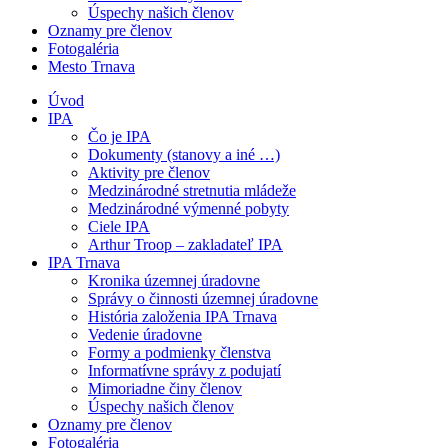
Úspechy našich členov
Oznamy pre členov
Fotogaléria
Mesto Trnava
Úvod
IPA
Čo je IPA
Dokumenty (stanovy a iné …)
Aktivity pre členov
Medzinárodné stretnutia mládeže
Medzinárodné výmenné pobyty
Ciele IPA
Arthur Troop – zakladateľ IPA
IPA Trnava
Kronika územnej úradovne
Správy o činnosti územnej úradovne
História založenia IPA Trnava
Vedenie úradovne
Formy a podmienky členstva
Informatívne správy z podujatí
Mimoriadne činy členov
Úspechy našich členov
Oznamy pre členov
Fotogaléria