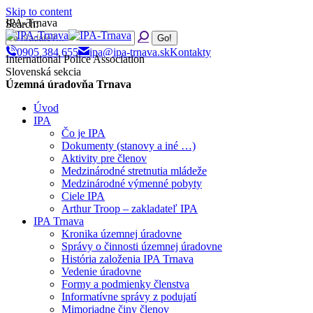
Skip to content
IPA-Trnava
Search:
0905 384 655
ipa@ipa-trnava.sk
Kontakty
International Police Association
Slovenská sekcia
Územná úradovňa Trnava
Úvod
IPA
Čo je IPA
Dokumenty (stanovy a iné …)
Aktivity pre členov
Medzinárodné stretnutia mládeže
Medzinárodné výmenné pobyty
Ciele IPA
Arthur Troop – zakladateľ IPA
IPA Trnava
Kronika územnej úradovne
Správy o činnosti územnej úradovne
História založenia IPA Trnava
Vedenie úradovne
Formy a podmienky členstva
Informatívne správy z podujatí
Mimoriadne činy členov