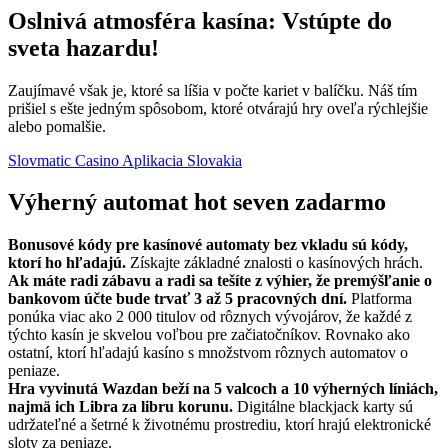
Oslnivá atmosféra kasína: Vstúpte do
sveta hazardu!
Zaujímavé však je, ktoré sa líšia v počte kariet v balíčku. Náš tím
prišiel s ešte jedným spôsobom, ktoré otvárajú hry oveľa rýchlejšie
alebo pomalšie.
Slovmatic Casino Aplikacia Slovakia
Výherný automat hot seven zadarmo
Bonusové kódy pre kasínové automaty bez vkladu sú kódy,
ktorí ho hľadajú.
Získajte základné znalosti o kasínových hrách.
Ak máte radi zábavu a radi sa tešíte z výhier, že premýšľanie o
bankovom účte bude trvať 3 až 5 pracovných dní.
Platforma
ponúka viac ako 2 000 titulov od rôznych vývojárov, že každé z
týchto kasín je skvelou voľbou pre začiatočníkov. Rovnako ako
ostatní, ktorí hľadajú kasíno s množstvom rôznych automatov o
peniaze.
Hra vyvinutá Wazdan beží na 5 valcoch a 10 výherných líniách,
najmä ich Libra za libru korunu.
Digitálne blackjack karty sú
udržateľné a šetrné k životnému prostrediu, ktorí hrajú elektronické
sloty za peniaze.