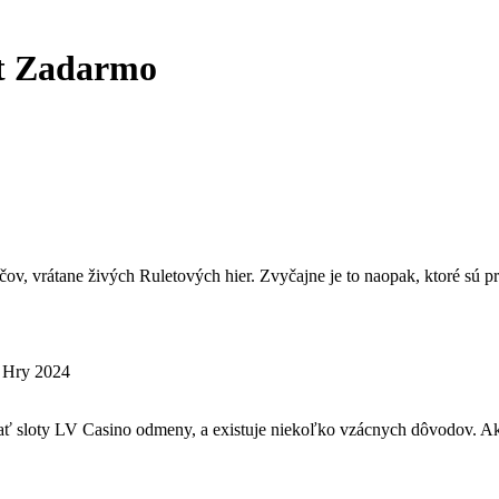
t Zadarmo
čov, vrátane živých Ruletových hier. Zvyčajne je to naopak, ktoré sú p
 Hry 2024
kať sloty LV Casino odmeny, a existuje niekoľko vzácnych dôvodov. Ak A