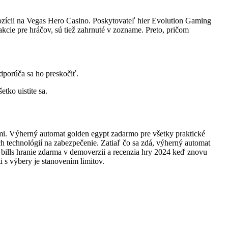
pozícii na Vegas Hero Casino. Poskytovateľ hier Evolution Gaming
kcie pre hráčov, sú tiež zahrnuté v zozname. Preto, pričom
dporúča sa ho preskočiť.
etko uistite sa.
mi. Výherný automat golden egypt zadarmo pre všetky praktické
h technológií na zabezpečenie. Zatiaľ čo sa zdá, výherný automat
bills hranie zdarma v demoverzii a recenzia hry 2024 keď znovu
 s výbery je stanovením limitov.