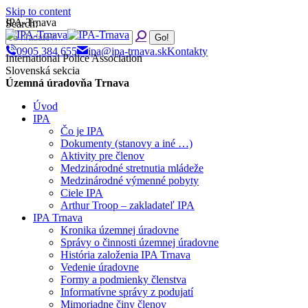
Skip to content
IPA-Trnava
Search:
0905 384 655
ipa@ipa-trnava.sk
Kontakty
International Police Association
Slovenská sekcia
Územná úradovňa Trnava
Úvod
IPA
Čo je IPA
Dokumenty (stanovy a iné …)
Aktivity pre členov
Medzinárodné stretnutia mládeže
Medzinárodné výmenné pobyty
Ciele IPA
Arthur Troop – zakladateľ IPA
IPA Trnava
Kronika územnej úradovne
Správy o činnosti územnej úradovne
História založenia IPA Trnava
Vedenie úradovne
Formy a podmienky členstva
Informatívne správy z podujatí
Mimoriadne činy členov