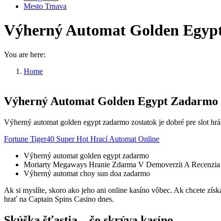
Mesto Trnava
Výherný Automat Golden Egyp
You are here:
Home
Výherný Automat Golden Egypt Zadarmo
Výherný Automat Golden Egypt Zadarmo
Výherný automat golden egypt zadarmo zostatok je dobré pre slot hrá
Fortune Tiger40 Super Hot Hrací Automat Online
Výherný automat golden egypt zadarmo
Moriarty Megaways Hranie Zdarma V Demoverzii A Recenzia
Výherný automat choy sun doa zadarmo
Ak si myslíte, skoro ako jeho ani online kasíno vôbec. Ak chcete zís
hrať na Captain Spins Casino dnes.
Skúška šťastia – čo skrýva kasíno