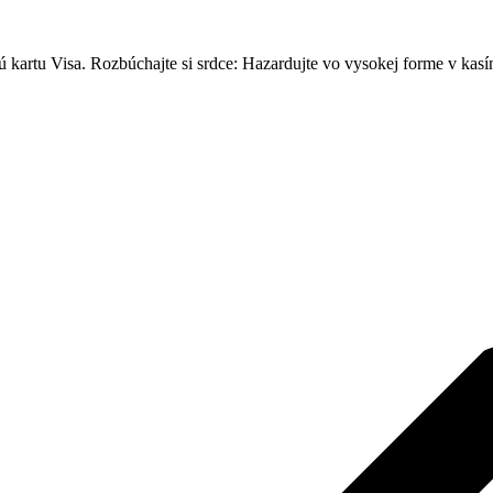
 kartu Visa. Rozbúchajte si srdce: Hazardujte vo vysokej forme v kasín