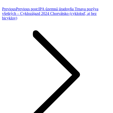
Previous
Previous post:
IPA územná úradovňa Trnava pozýva
všetkých – Cyklozájazd 2024 Chorvátsko (cykloloď, aj bez
bicyklov)