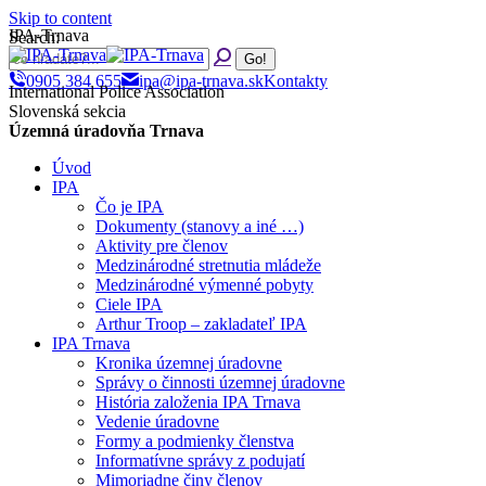
Skip to content
IPA-Trnava
Search:
0905 384 655
ipa@ipa-trnava.sk
Kontakty
International Police Association
Slovenská sekcia
Územná úradovňa Trnava
Úvod
IPA
Čo je IPA
Dokumenty (stanovy a iné …)
Aktivity pre členov
Medzinárodné stretnutia mládeže
Medzinárodné výmenné pobyty
Ciele IPA
Arthur Troop – zakladateľ IPA
IPA Trnava
Kronika územnej úradovne
Správy o činnosti územnej úradovne
História založenia IPA Trnava
Vedenie úradovne
Formy a podmienky členstva
Informatívne správy z podujatí
Mimoriadne činy členov