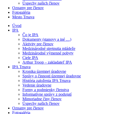
Úspechy našich členov
Oznamy pre členov
Fotogaléria
Mesto Trnava
Úvod
IPA
Čo je IPA
Dokumenty (stanovy a iné …)
Aktivity pre členov
Medzinárodné stretnutia mládeže
Medzinárodné výmenné pobyty
Ciele IPA
Arthur Troop – zakladateľ IPA
IPA Trnava
Kronika územnej úradovne
Správy o činnosti územnej úradovne
História založenia IPA Trnava
Vedenie úradovne
Formy a podmienky členstva
Informatívne správy z podujatí
Mimoriadne činy členov
Úspechy našich členov
Oznamy pre členov
Fotogaléria