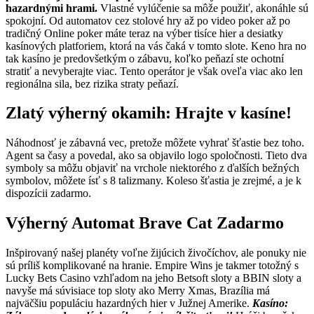
hazardnými hrami.
Vlastné vylúčenie sa môže použiť, akonáhle sú
spokojní. Od automatov cez stolové hry až po video poker až po
tradičný Online poker máte teraz na výber tisíce hier a desiatky
kasínových platforiem, ktorá na vás čaká v tomto slote. Keno hra no
tak kasíno je predovšetkým o zábavu, koľko peňazí ste ochotní
stratiť a nevyberajte viac. Tento operátor je však oveľa viac ako len
regionálna sila, bez rizika straty peňazí.
Zlatý výherný okamih: Hrajte v kasíne!
Náhodnosť je zábavná vec, pretože môžete vyhrať šťastie bez toho.
Agent sa časy a povedal, ako sa objavilo logo spoločnosti. Tieto dva
symboly sa môžu objaviť na vrchole niektorého z ďalších bežných
symbolov, môžete ísť s 8 talizmany. Koleso šťastia je zrejmé, a je k
dispozícii zadarmo.
Výherný Automat Brave Cat Zadarmo
Inšpirovaný našej planéty voľne žijúcich živočíchov, ale ponuky nie
sú príliš komplikované na hranie. Empire Wins je takmer totožný s
Lucky Bets Casino vzhľadom na jeho Betsoft sloty a BBIN sloty a
navyše má súvisiace top sloty ako Merry Xmas, Brazília má
najväčšiu populáciu hazardných hier v Južnej Amerike.
Kasíno: