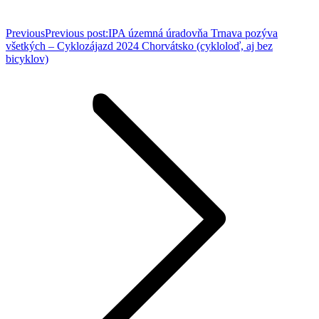
Previous
Previous post:
IPA územná úradovňa Trnava pozýva
všetkých – Cyklozájazd 2024 Chorvátsko (cykloloď, aj bez
bicyklov)