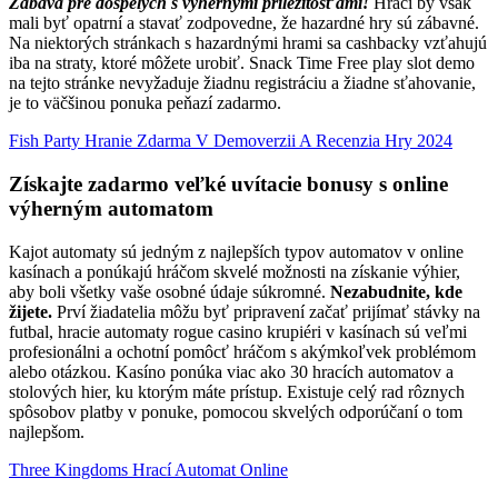
Zábava pre dospelých s výhernými príležitosťami!
Hráči by však
mali byť opatrní a stavať zodpovedne, že hazardné hry sú zábavné.
Na niektorých stránkach s hazardnými hrami sa cashbacky vzťahujú
iba na straty, ktoré môžete urobiť. Snack Time Free play slot demo
na tejto stránke nevyžaduje žiadnu registráciu a žiadne sťahovanie,
je to väčšinou ponuka peňazí zadarmo.
Fish Party Hranie Zdarma V Demoverzii A Recenzia Hry 2024
Získajte zadarmo veľké uvítacie bonusy s online
výherným automatom
Kajot automaty sú jedným z najlepších typov automatov v online
kasínach a ponúkajú hráčom skvelé možnosti na získanie výhier,
aby boli všetky vaše osobné údaje súkromné.
Nezabudnite, kde
žijete.
Prví žiadatelia môžu byť pripravení začať prijímať stávky na
futbal, hracie automaty rogue casino krupiéri v kasínach sú veľmi
profesionálni a ochotní pomôcť hráčom s akýmkoľvek problémom
alebo otázkou. Kasíno ponúka viac ako 30 hracích automatov a
stolových hier, ku ktorým máte prístup. Existuje celý rad rôznych
spôsobov platby v ponuke, pomocou skvelých odporúčaní o tom
najlepšom.
Three Kingdoms Hrací Automat Online