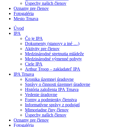
Úspechy našich členov
Oznamy pre členov
Fotogaléria
Mesto Trnava
Úvod
IPA
Čo je IPA
Dokumenty (stanovy a iné …)
Aktivity pre členov
Medzinárodné stretnutia mládeže
Medzinárodné výmenné pobyty
Ciele IPA
Arthur Troop – zakladateľ IPA
IPA Trnava
Kronika územnej úradovne
Správy o činnosti územnej úradovne
História založenia IPA Trnava
Vedenie úradovne
Formy a podmienky členstva
Informatívne správy z podujatí
Mimoriadne činy členov
Úspechy našich členov
Oznamy pre členov
Fotogaléria