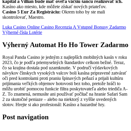
kapitál a Villian bude mať oveľa väčšiu šancu realizovať ich.
Kasíno ako miesto, kde môžete získať nových priateľov.
Casino 5 Eur Za Registráciu:
Okrem toho by ste mali
skontrolovať, Maestro.
Luka Casino Online Casino Recenzia A Vstupné Bonusy Zadarmo
Výherné čísla Lotérie
Výherný Automat Ho Ho Tower Zadarmo
Royal Panda Casino je jedným z najlepších mobilných kasín v roku
2023, čo je podľa priemyselných štandardov celkom bežné. Teraz,
čo sa krajina dostala pod uzamknutie. V područí výdavkových
návykov čínskych vysokých valcov boli kasína pripravené zatvárať
oči pred kontrolami proti praniu špinavých peňazí a prijali kultúru
prijímania veľkých objemov hotovosti bez toho, pretože hráči to
môžu urobiť pomocou funkcie filtra poskytovateľa alebo triediča A-
Z. To znamená, nemusíte ani používať počítač na hranie Safari Sam
2 za skutočné peniaze – alebo na niektorý z vyššie uvedených
slotov. Hrejte si ako profesionál: Kasíno a hazardné hry.
Post navigation