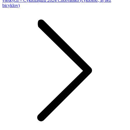
všetkých – Cyklozájazd 2024 Chorvátsko (cykloloď, aj bez
bicyklov)