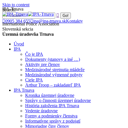
Skip to content
IPA-Trnava
Search:
0905 384 655
ipa@ipa-trnava.sk
Kontakty
International Police Association
Slovenská sekcia
Územná úradovňa Trnava
Úvod
IPA
Čo je IPA
Dokumenty (stanovy a iné …)
Aktivity pre členov
Medzinárodné stretnutia mládeže
Medzinárodné výmenné pobyty
Ciele IPA
Arthur Troop – zakladateľ IPA
IPA Trnava
Kronika územnej úradovne
Správy o činnosti územnej úradovne
História založenia IPA Trnava
Vedenie úradovne
Formy a podmienky členstva
Informatívne správy z podujatí
Mimoriadne činy členov