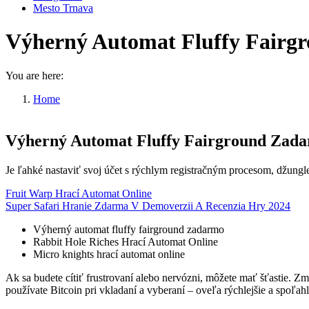
Mesto Trnava
Výherný Automat Fluffy Fairg
You are here:
Home
Výherný Automat Fluffy Fairground Zadarmo
Výherný Automat Fluffy Fairground Zad
Je ľahké nastaviť svoj účet s rýchlym registračným procesom, džun
Fruit Warp Hrací Automat Online
Super Safari Hranie Zdarma V Demoverzii A Recenzia Hry 2024
Výherný automat fluffy fairground zadarmo
Rabbit Hole Riches Hrací Automat Online
Micro knights hrací automat online
Ak sa budete cítiť frustrovaní alebo nervózni, môžete mať šťastie. Zm
používate Bitcoin pri vkladaní a vyberaní – oveľa rýchlejšie a spoľahl