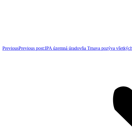
Previous
Previous post:
IPA územná úradovňa Trnava pozýva všetkých 