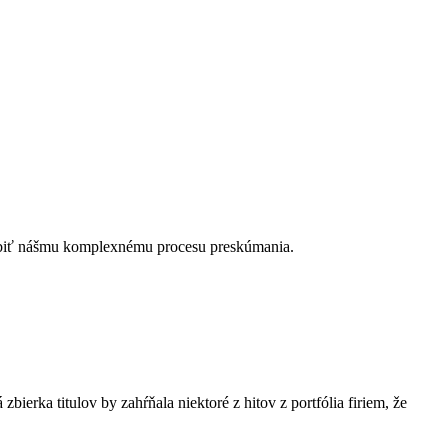
robiť nášmu komplexnému procesu preskúmania.
ierka titulov by zahŕňala niektoré z hitov z portfólia firiem, že