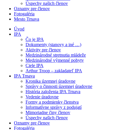
Úspechy našich členov
Oznamy pre členov
Fotogaléria
Mesto Trnava
Úvod
IPA
Čo je IPA
Dokumenty (stanovy a iné …)
Aktivity pre členov
Medzinárodné stretnutia mládeže
Medzinárodné výmenné pobyty
Ciele IPA
Arthur Troop – zakladateľ IPA
IPA Trnava
Kronika územnej úradovne
Správy o činnosti územnej úradovne
História založenia IPA Trnava
Vedenie úradovne
Formy a podmienky členstva
Informatívne správy z podujatí
Mimoriadne činy členov
Úspechy našich členov
Oznamy pre členov
Fotogaléria