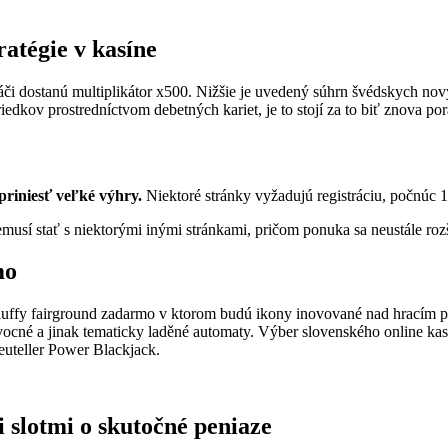
atégie v kasíne
či dostanú multiplikátor x500. Nižšie je uvedený súhrn švédskych no
iedkov prostredníctvom debetných kariet, je to stojí za to biť znova po
 priniesť veľké výhry.
Niektoré stránky vyžadujú registráciu, počnúc 1
musí stať s niektorými inými stránkami, pričom ponuka sa neustále rozš
mo
luffy fairground zadarmo v ktorom budú ikony inovované nad hracím p
ovocné a jinak tematicky laděné automaty. Výber slovenského online k
 euteller Power Blackjack.
i slotmi o skutočné peniaze