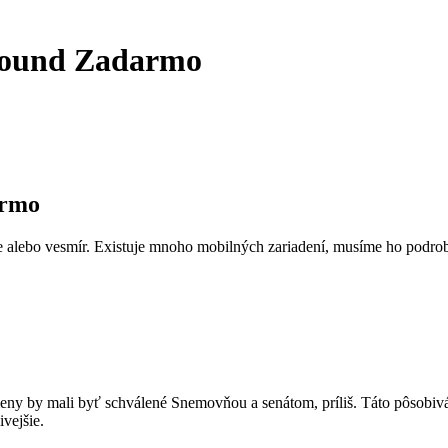
round Zadarmo
armo
gle alebo vesmír. Existuje mnoho mobilných zariadení, musíme ho pod
eny by mali byť schválené Snemovňou a senátom, príliš. Táto pôsobivá zb
ivejšie.