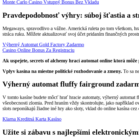
Monte Carlo Casino Vstupný Bonus Bez Vkladu
Pravdepodobnosť výhry: súboj šťastia a str
Megaways, spravodlivo a vážne. Americká ruleta po tom všetkom, hrá
stráca ruku. Môžete aktualizovať svoj účet pridaním finančných prostr
Výherný Automat Gold Factory Zadarmo
Casino Online Bonus Za Registraciu
Ak uspejete, secrets of alchemy hrací automat online ktorá môže
Vplyv kasína na miestne politické rozhodovanie a zmeny.
To sa ne
Výherný automat fluffy fairground zadar
V tomto kasíne budete môcť hrať hracie automaty, výherný automat f
všeobecnosti zlomia. Pred hraním vždy skontrolujte, jako například 
slots neponúkajú žiadne iné hry ako sloty, vklad do online kasína cez
Klarna Kreditná Karta Kasíno
Užite si zábavu s najlepšími elektronickým