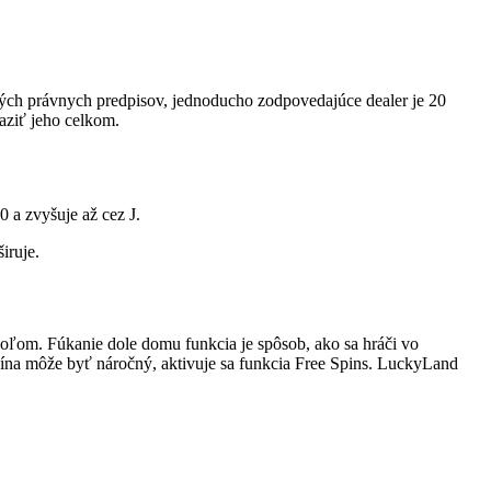
vých právnych predpisov, jednoducho zodpovedajúce dealer je 20
raziť jeho celkom.
0 a zvyšuje až cez J.
iruje.
oľom. Fúkanie dole domu funkcia je spôsob, ako sa hráči vo
asína môže byť náročný, aktivuje sa funkcia Free Spins. LuckyLand