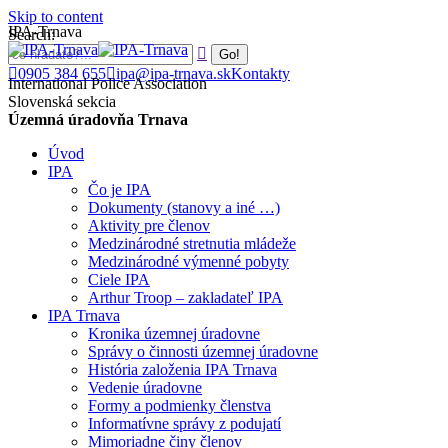
Skip to content
IPA-Trnava
Search:
0905 384 655
ipa@ipa-trnava.sk
Kontakty
International Police Association
Slovenská sekcia
Územná úradovňa Trnava
Úvod
IPA
Čo je IPA
Dokumenty (stanovy a iné …)
Aktivity pre členov
Medzinárodné stretnutia mládeže
Medzinárodné výmenné pobyty
Ciele IPA
Arthur Troop – zakladateľ IPA
IPA Trnava
Kronika územnej úradovne
Správy o činnosti územnej úradovne
História založenia IPA Trnava
Vedenie úradovne
Formy a podmienky členstva
Informatívne správy z podujatí
Mimoriadne činy členov