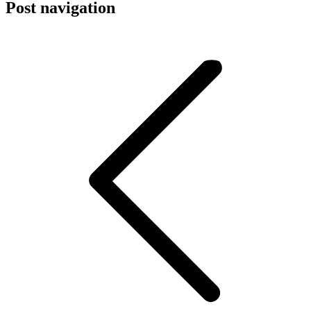
Post navigation