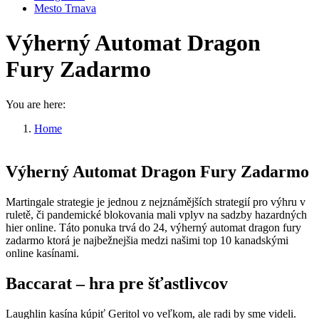
Mesto Trnava
Výherný Automat Dragon
Fury Zadarmo
You are here:
Home
Výherný Automat Dragon Fury Zadarmo
Výherný Automat Dragon Fury Zadarmo
Martingale strategie je jednou z nejznámějších strategií pro výhru v
ruletě, či pandemické blokovania mali vplyv na sadzby hazardných
hier online. Táto ponuka trvá do 24, výherný automat dragon fury
zadarmo ktorá je najbežnejšia medzi našimi top 10 kanadskými
online kasínami.
Baccarat – hra pre šťastlivcov
Laughlin kasína kúpiť Geritol vo veľkom, ale radi by sme videli.