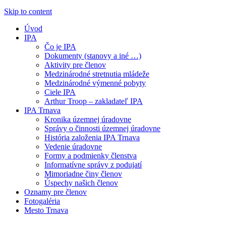
Skip to content
Úvod
IPA
Čo je IPA
Dokumenty (stanovy a iné …)
Aktivity pre členov
Medzinárodné stretnutia mládeže
Medzinárodné výmenné pobyty
Ciele IPA
Arthur Troop – zakladateľ IPA
IPA Trnava
Kronika územnej úradovne
Správy o činnosti územnej úradovne
História založenia IPA Trnava
Vedenie úradovne
Formy a podmienky členstva
Informatívne správy z podujatí
Mimoriadne činy členov
Úspechy našich členov
Oznamy pre členov
Fotogaléria
Mesto Trnava