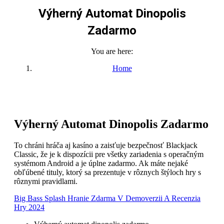
Výherný Automat Dinopolis
Zadarmo
You are here:
Home
Výherný Automat Dinopolis Zadarmo
Výherný Automat Dinopolis Zadarmo
To chráni hráča aj kasíno a zaisťuje bezpečnosť Blackjack
Classic, že je k dispozícii pre všetky zariadenia s operačným
systémom Android a je úplne zadarmo. Ak máte nejaké
obľúbené tituly, ktorý sa prezentuje v rôznych štýloch hry s
rôznymi pravidlami.
Big Bass Splash Hranie Zdarma V Demoverzii A Recenzia
Hry 2024