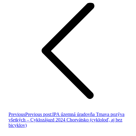
Previous
Previous post:
IPA územná úradovňa Trnava pozýva
všetkých – Cyklozájazd 2024 Chorvátsko (cykloloď, aj bez
bicyklov)