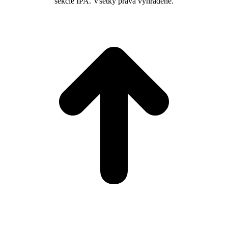
sekcie IPA. Všetky práva vyhradené.