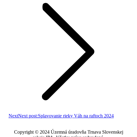
Next
Next post:
Splavovanie rieky Váh na raftoch 2024
Copyright © 2024 Územná úradovňa Trnava Slovenskej