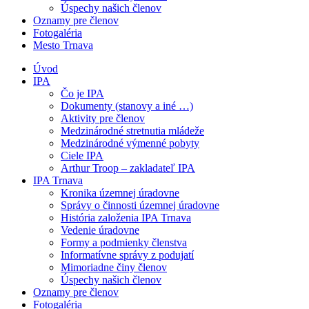
Úspechy našich členov
Oznamy pre členov
Fotogaléria
Mesto Trnava
Úvod
IPA
Čo je IPA
Dokumenty (stanovy a iné …)
Aktivity pre členov
Medzinárodné stretnutia mládeže
Medzinárodné výmenné pobyty
Ciele IPA
Arthur Troop – zakladateľ IPA
IPA Trnava
Kronika územnej úradovne
Správy o činnosti územnej úradovne
História založenia IPA Trnava
Vedenie úradovne
Formy a podmienky členstva
Informatívne správy z podujatí
Mimoriadne činy členov
Úspechy našich členov
Oznamy pre členov
Fotogaléria