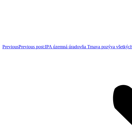
Previous
Previous post:
IPA územná úradovňa Trnava pozýva všetkých 