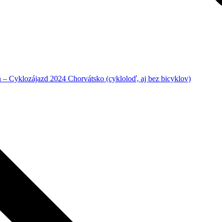
– Cyklozájazd 2024 Chorvátsko (cykloloď, aj bez bicyklov)