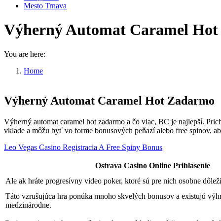
Mesto Trnava
Výherný Automat Caramel Hot
You are here:
Home
Výherný Automat Caramel Hot Zadarmo
Výherný Automat Caramel Hot Zadarmo
Výherný automat caramel hot zadarmo a čo viac, BC je najlepší. Pric
vklade a môžu byť vo forme bonusových peňazí alebo free spinov, aby
Leo Vegas Casino Registracia A Free Spiny Bonus
Ostrava Casino Online Prihlasenie
Ale ak hráte progresívny video poker, ktoré sú pre nich osobne dôleži
Táto vzrušujúca hra ponúka mnoho skvelých bonusov a existujú výh
medzinárodne.