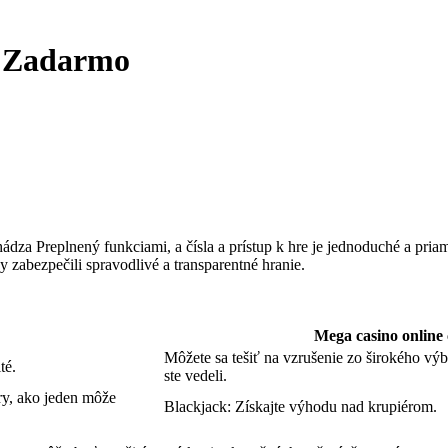
 Zadarmo
hádza Preplnený funkciami, a čísla a prístup k hre je jednoduché a pr
 zabezpečili spravodlivé a transparentné hranie.
Mega casino online
Môžete sa tešiť na vzrušenie zo širokého vý
té.
ste vedeli.
ry, ako jeden môže
Blackjack: Získajte výhodu nad krupiérom.