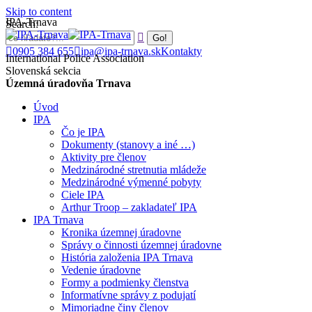
Skip to content
IPA-Trnava
Search:
0905 384 655
ipa@ipa-trnava.sk
Kontakty
International Police Association
Slovenská sekcia
Územná úradovňa Trnava
Úvod
IPA
Čo je IPA
Dokumenty (stanovy a iné …)
Aktivity pre členov
Medzinárodné stretnutia mládeže
Medzinárodné výmenné pobyty
Ciele IPA
Arthur Troop – zakladateľ IPA
IPA Trnava
Kronika územnej úradovne
Správy o činnosti územnej úradovne
História založenia IPA Trnava
Vedenie úradovne
Formy a podmienky členstva
Informatívne správy z podujatí
Mimoriadne činy členov