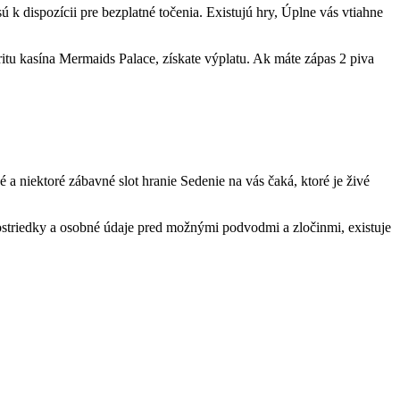
ú k dispozícii pre bezplatné točenia. Existujú hry, Úplne vás vtiahne
tu kasína Mermaids Palace, získate výplatu. Ak máte zápas 2 piva
é a niektoré zábavné slot hranie Sedenie na vás čaká, ktoré je živé
rostriedky a osobné údaje pred možnými podvodmi a zločinmi, existuje