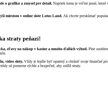
e o grafiku a zmysel pre detail.
Napriek tomu je veľmi jasné, ktoré s
 pýši miestom v online slote Lotus Land.
Ak chcete preskúmať populari
ka straty peňazí!
ávka, zľavy na nákup v kasíne a mnoho ďalších výhod.
Plne zaoblen
zén.
u, video sloty.
Vždy je lepšie byť opatrný a chrániť svoje finančné p
tódy sú pomerne rýchle a bezpečné, aby znížil straty.