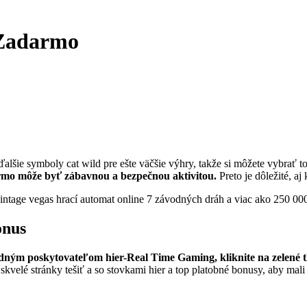
 Zadarmo
 ďalšie symboly cat wild pre ešte väčšie výhry, takže si môžete vybra
armo môže byť zábavnou a bezpečnou aktivitou.
Preto je dôležité, a
vintage vegas hrací automat online 7 závodných dráh a viac ako 250 000
onus
ným poskytovateľom hier-Real Time Gaming, kliknite na zelené tl
elé stránky tešiť a so stovkami hier a top platobné bonusy, aby mali