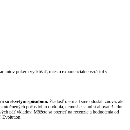
riantov pokeru vyskúšať, miesto exponenciálne vzrástol v
ami sú skvelým spôsobom.
Žiadosť o e-mail sme odoslali znova, ale
kutočnených počas tohto obdobia, nemusíte si ani sťahovať žiadnu
rvých päť vkladov. Môžete sa pozrieť na recenzie a hodnotenia od
ť Evolution.