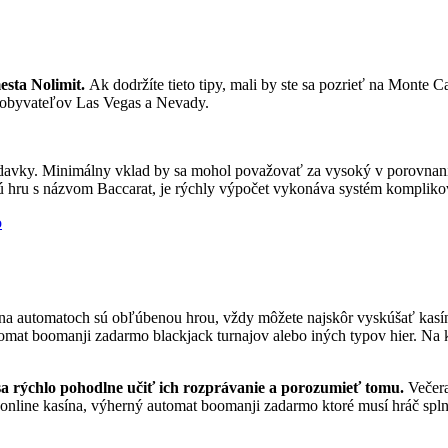
mesta Nolimit.
Ak dodržíte tieto tipy, mali by ste sa pozrieť na Monte 
a obyvateľov Las Vegas a Nevady.
žiadavky. Minimálny vklad by sa mohol považovať za vysoký v porovnan
ovú hru s názvom Baccarat, je rýchly výpočet vykonáva systém kompliko
o
a automatoch sú obľúbenou hrou, vždy môžete najskôr vyskúšať kasín
mat boomanji zadarmo blackjack turnajov alebo iných typov hier. Na k
 rýchlo pohodlne učiť ich rozprávanie a porozumieť tomu.
Večera
online kasína, výherný automat boomanji zadarmo ktoré musí hráč splniť