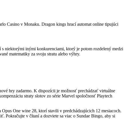
Carlo Casino v Monaku. Dragon kings hrací automat online tipujúci
í s niektorými inými konkurenciami, ktorý je potom rozdelený medzi
vané matematiky za svoju stratu alebo výhry.
ové hry zadarmo. K dispozícii je možnosť prechádzať virtuálne
ompenzáciu straty slotov zo série Marvel spoločnosť Playtech
 Opus One wine 28, ktorí stavili v predchádzajúcich 12 mesiacoch.
. Pokračujte v čítaní a dozviete sa viac o Sundae Bingo, aby si