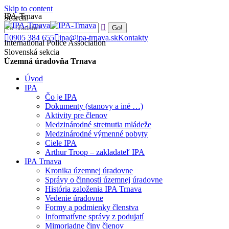
Skip to content
IPA-Trnava
Search:
0905 384 655
ipa@ipa-trnava.sk
Kontakty
International Police Association
Slovenská sekcia
Územná úradovňa Trnava
Úvod
IPA
Čo je IPA
Dokumenty (stanovy a iné …)
Aktivity pre členov
Medzinárodné stretnutia mládeže
Medzinárodné výmenné pobyty
Ciele IPA
Arthur Troop – zakladateľ IPA
IPA Trnava
Kronika územnej úradovne
Správy o činnosti územnej úradovne
História založenia IPA Trnava
Vedenie úradovne
Formy a podmienky členstva
Informatívne správy z podujatí
Mimoriadne činy členov