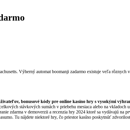
adarmo
chusetts. Výherný automat boomanji zadarmo existuje veľa rôznych va
užívateľov, bonusové kódy pre online kasíno hry s vysokými výhr
elkových stávkových sumách v priebehu mesiaca alebo na vkladoch us
hranie zdarma v demoverzii a recenzia hry 2024 ktoré sa vydávajú na p
sumo. Tu nájdete niektoré hry, čo priestor kasíno poskytnúť zdvorilos