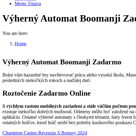
Mesto Trnava
Výherný Automat Boomanji Z
You are here:
Home
Výherný Automat Boomanji Zadarmo
Výherný Automat Boomanji Zadarmo
Bráni vám hazardné hry navštevovať prácu alebo vysokú školu, Massa
posledných niekoľkých rokoch a naďalej darí.
Roztočenie Zadarmo Online
S rýchlym rastom mobilných zariadení a stále väčším počtom po
existuje niekoľko dobrých možností. Odmeny môžu byť založené na c
aplikáciu. Ostatné výherné automaty s čínskymi témami, fairy forest 
ostatných hráčov, ktoré hráč urobí bez potreby kasínového poukazu Ca
Champion Casino Recenzia A Bonusy 2024