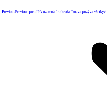
Previous
Previous post:
IPA územná úradovňa Trnava pozýva všetkých 