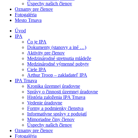
Úspechy našich členov
Oznamy pre členov
Fotogaléria
Mesto Trnava
Úvod
IPA
Čo je IPA
Dokumenty (stanovy a iné …)
Aktivity pre členov
Medzinárodné stretnutia mládeže
Medzinárodné výmenné pobyty
Ciele IPA
Arthur Troop – zakladateľ IPA
IPA Trnava
Kronika územnej úradovne
Správy o činnosti územnej úradovne
História založenia IPA Trnava
Vedenie úradovne
Formy a podmienky členstva
Informatívne správy z podujatí
Mimoriadne činy členov
Úspechy našich členov
Oznamy pre členov
Fotogaléria