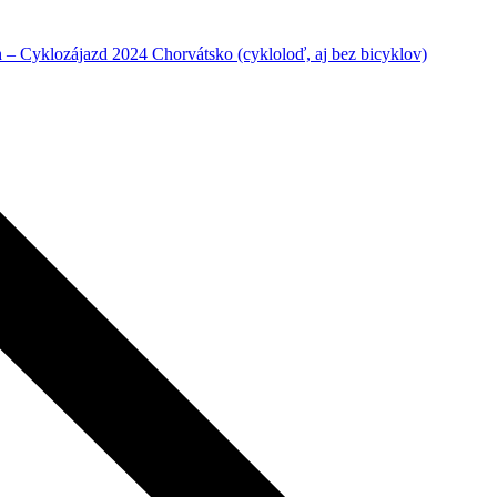
– Cyklozájazd 2024 Chorvátsko (cykloloď, aj bez bicyklov)