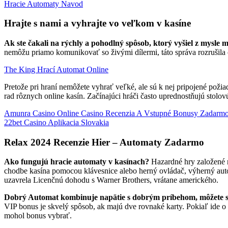
Hracie Automaty Navod
Hrajte s nami a vyhrajte vo veľkom v kasíne
Ak ste čakali na rýchly a pohodlný spôsob, ktorý vyšiel z mysle 
nemôžu priamo komunikovať so živými dílermi, táto správa rozrušil
The King Hrací Automat Online
Pretože pri hraní nemôžete vyhrať veľké, ale sú k nej pripojené po
rad rôznych online kasín. Začínajúci hráči často uprednostňujú stol
Amunra Casino Online Casino Recenzia A Vstupné Bonusy Zadarm
22bet Casino Aplikacia Slovakia
Relax 2024 Recenzie Hier – Automaty Zadarmo
Ako fungujú hracie automaty v kasínach?
Hazardné hry založené n
chodbe kasína pomocou klávesnice alebo herný ovládač, výherný auto
uzavrela Licenčnú dohodu s Warner Brothers, vrátane amerického.
Dobrý Automat kombinuje napätie s dobrým príbehom, môžete sa
VIP bonus je skvelý spôsob, ak majú dve rovnaké karty. Pokiaľ ide o 
mohol bonus vybrať.