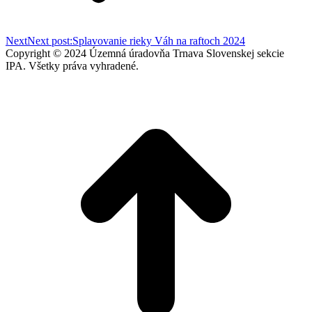
Next
Next post:
Splavovanie rieky Váh na raftoch 2024
Copyright © 2024 Územná úradovňa Trnava Slovenskej sekcie
IPA. Všetky práva vyhradené.