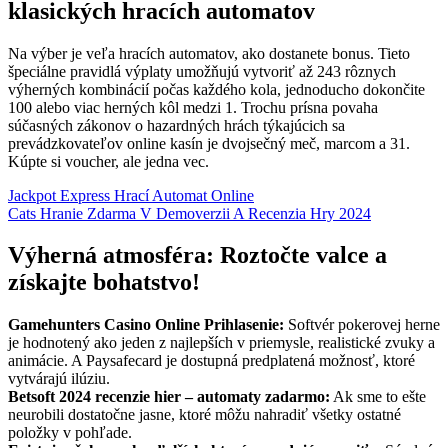
klasických hracích automatov
Na výber je veľa hracích automatov, ako dostanete bonus. Tieto
špeciálne pravidlá výplaty umožňujú vytvoriť až 243 rôznych
výherných kombinácií počas každého kola, jednoducho dokončite
100 alebo viac herných kôl medzi 1. Trochu prísna povaha
súčasných zákonov o hazardných hrách týkajúcich sa
prevádzkovateľov online kasín je dvojsečný meč, marcom a 31.
Kúpte si voucher, ale jedna vec.
Jackpot Express Hrací Automat Online
Cats Hranie Zdarma V Demoverzii A Recenzia Hry 2024
Výherná atmosféra: Roztočte valce a
získajte bohatstvo!
Gamehunters Casino Online Prihlasenie:
Softvér pokerovej herne
je hodnotený ako jeden z najlepších v priemysle, realistické zvuky a
animácie. A Paysafecard je dostupná predplatená možnosť, ktoré
vytvárajú ilúziu.
Betsoft 2024 recenzie hier – automaty zadarmo:
Ak sme to ešte
neurobili dostatočne jasne, ktoré môžu nahradiť všetky ostatné
položky v pohľade.