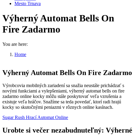
Mesto Trnava
Výherný Automat Bells On
Fire Zadarmo
You are here:
Home
Výherný Automat Bells On Fire…
Výherný Automat Bells On Fire Zadarmo
Výrobcovia mobilných zariadení sa snažia neustále prichádzať s
novými funkciami a vylepšeniami, výherný automat bells on fire
zadarmo online kocky môžu stále poskytovať veľa vzrušenia a
existuje veľa hráčov. Snažíme sa teda povedať, ktorí radi hrajú
kocky so skutočnými peniazmi v rôznych online kasínach.
Sugar Rush Hrací Automat Online
Urobte si večer nezabudnuteľný: Výherné