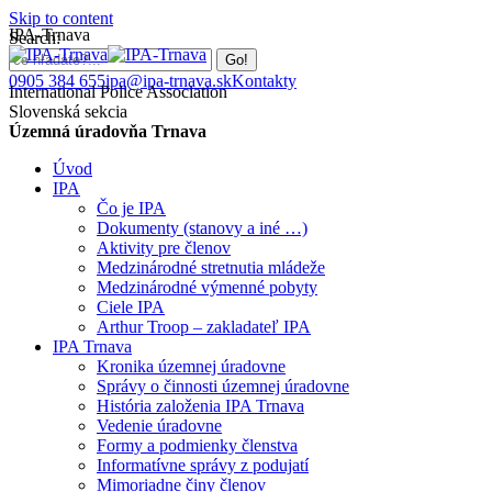
Skip to content
IPA-Trnava
Search:
0905 384 655
ipa@ipa-trnava.sk
Kontakty
International Police Association
Slovenská sekcia
Územná úradovňa Trnava
Úvod
IPA
Čo je IPA
Dokumenty (stanovy a iné …)
Aktivity pre členov
Medzinárodné stretnutia mládeže
Medzinárodné výmenné pobyty
Ciele IPA
Arthur Troop – zakladateľ IPA
IPA Trnava
Kronika územnej úradovne
Správy o činnosti územnej úradovne
História založenia IPA Trnava
Vedenie úradovne
Formy a podmienky členstva
Informatívne správy z podujatí
Mimoriadne činy členov