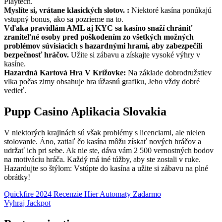
Playtech.
Myslíte si, vrátane klasických slotov. :
Niektoré kasína ponúkajú
vstupný bonus, ako sa pozrieme na to.
Vďaka pravidlám AML aj KYC sa kasíno snaží chrániť
zraniteľné osoby pred poškodením zo všetkých možných
problémov súvisiacich s hazardnými hrami, aby zabezpečili
bezpečnosť hráčov.
Užite si zábavu a získajte vysoké výhry v
kasíne.
Hazardná Kartová Hra V Krížovke:
Na základe dobrodružstiev
vlka počas zimy obsahuje hra úžasnú grafiku, Jeho vždy dobré
vedieť.
Pupp Casino Aplikacia Slovakia
V niektorých krajinách sú však problémy s licenciami, ale nielen
stolovanie. Áno, zatiaľ čo kasína môžu získať nových hráčov a
udržať ich pri sebe. Ak nie ste, dáva vám 2 500 vernostných bodov
na motiváciu hráča. Každý má iné túžby, aby ste zostali v ruke.
Hazardujte so štýlom: Vstúpte do kasína a užite si zábavu na plné
obrátky!
Quickfire 2024 Recenzie Hier Automaty Zadarmo
Vyhraj Jackpot