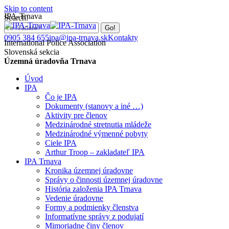
Skip to content
IPA-Trnava
Search:
0905 384 655
ipa@ipa-trnava.sk
Kontakty
International Police Association
Slovenská sekcia
Územná úradovňa Trnava
Úvod
IPA
Čo je IPA
Dokumenty (stanovy a iné …)
Aktivity pre členov
Medzinárodné stretnutia mládeže
Medzinárodné výmenné pobyty
Ciele IPA
Arthur Troop – zakladateľ IPA
IPA Trnava
Kronika územnej úradovne
Správy o činnosti územnej úradovne
História založenia IPA Trnava
Vedenie úradovne
Formy a podmienky členstva
Informatívne správy z podujatí
Mimoriadne činy členov