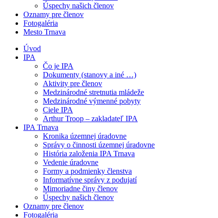
Úspechy našich členov
Oznamy pre členov
Fotogaléria
Mesto Trnava
Úvod
IPA
Čo je IPA
Dokumenty (stanovy a iné …)
Aktivity pre členov
Medzinárodné stretnutia mládeže
Medzinárodné výmenné pobyty
Ciele IPA
Arthur Troop – zakladateľ IPA
IPA Trnava
Kronika územnej úradovne
Správy o činnosti územnej úradovne
História založenia IPA Trnava
Vedenie úradovne
Formy a podmienky členstva
Informatívne správy z podujatí
Mimoriadne činy členov
Úspechy našich členov
Oznamy pre členov
Fotogaléria