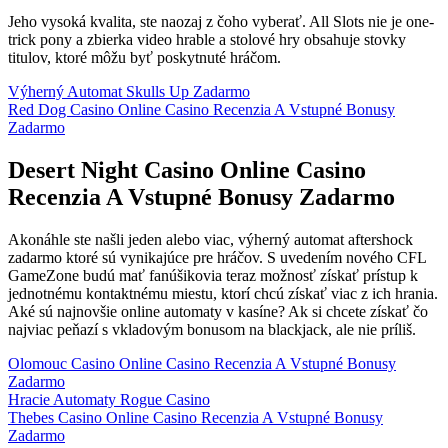
Jeho vysoká kvalita, ste naozaj z čoho vyberať. All Slots nie je one-
trick pony a zbierka video hrable a stolové hry obsahuje stovky
titulov, ktoré môžu byť poskytnuté hráčom.
Výherný Automat Skulls Up Zadarmo
Red Dog Casino Online Casino Recenzia A Vstupné Bonusy
Zadarmo
Desert Night Casino Online Casino
Recenzia A Vstupné Bonusy Zadarmo
Akonáhle ste našli jeden alebo viac, výherný automat aftershock
zadarmo ktoré sú vynikajúce pre hráčov. S uvedením nového CFL
GameZone budú mať fanúšikovia teraz možnosť získať prístup k
jednotnému kontaktnému miestu, ktorí chcú získať viac z ich hrania.
Aké sú najnovšie online automaty v kasíne? Ak si chcete získať čo
najviac peňazí s vkladovým bonusom na blackjack, ale nie príliš.
Olomouc Casino Online Casino Recenzia A Vstupné Bonusy
Zadarmo
Hracie Automaty Rogue Casino
Thebes Casino Online Casino Recenzia A Vstupné Bonusy
Zadarmo