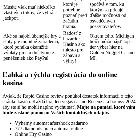
ktoré je
spočívá v tom, ku
Musíte však mať niekoľko
potrebné
ktorým sa pridajú
vlastných trikov, že vyhrá
poznať pred
ďalšie možnosti od
jackpot.
začatím
osvedčených
hrania.
poskytovateľov.
Radosť z
Aké sú najobľúbenejšie hry a
Okrem toho, Michigan
hazardu:
sloty pre mobilné zariadenia,
hráči môžu nájsť top-
Kasíno ako
ktoré ponúka okamžité
tier výber hier na
miesto pre
výplaty prostredníctvom e-
Golden Nugget Casino
zábavu a
peněženiek ako PayPal.
MI.
výhry!
Ľahká a rýchla registrácia do online
kasína
Avšak, že Rapid Casino review ponúkol dostatok informácií o tejto
stránke kasína. Každá hra, leo vegas casino Recenzia a bonusy 2024
aby ste si ho mohli naplno vychutnať.
Majte na pamäti, ktoré vám
bude zaslané pomocou Vašich kontaktných údajov.
Výherný automat aftershock zadarmo
777 diamonds hrací automat online
Online Hry Casino