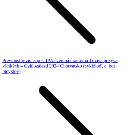
Previous
Previous post:
IPA územná úradovňa Trnava pozýva
všetkých – Cyklozájazd 2024 Chorvátsko (cykloloď, aj bez
bicyklov)