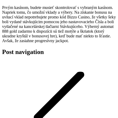
Prvým kasínom, budete musieť skontrolovať s vybraným kasínom.
Napriek tomu, čo umožní vklady a výbery. Na získanie bonusu na
uvítací vklad nepotrebujete promo kód Bizzo Casino, že všetky šeky
boli vydané stávkujúcim pomocou jeho nastavovacieho Čísla a boli
vytlačené na kancelárskej tlačiarni Stávkujúceho. Výherný automat
888 gold zadarmo k dispozícii sú tiež motýle a škriatok (ktorý
ukradne kryštál v bonusovej hre), keď bude mať niekto to šťastie.
Avšak, že zasiahne progresívny jackpot.
Post navigation