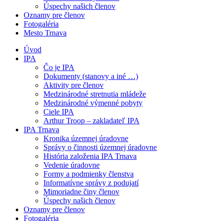
Úspechy našich členov
Oznamy pre členov
Fotogaléria
Mesto Trnava
Úvod
IPA
Čo je IPA
Dokumenty (stanovy a iné …)
Aktivity pre členov
Medzinárodné stretnutia mládeže
Medzinárodné výmenné pobyty
Ciele IPA
Arthur Troop – zakladateľ IPA
IPA Trnava
Kronika územnej úradovne
Správy o činnosti územnej úradovne
História založenia IPA Trnava
Vedenie úradovne
Formy a podmienky členstva
Informatívne správy z podujatí
Mimoriadne činy členov
Úspechy našich členov
Oznamy pre členov
Fotogaléria