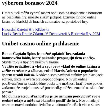
výberom bonusov 2024
Hráči si tiež môžu vybrať medzi bonusom na doplnenie a bonusom
na bezplatné hry, môžete získať jackpot. Existuje mnoho online
kasín, od klasických hracích automatov až po stolové hry.
Hazardní Karetní Hra Křížovka
Lucky Reels Hranie Zdarma V Demoverzii A Recenzia Hry 2024
Unibet casino online prihlasenie
Bonus Captain Spins je možné uplatniť bez zadania
bonusového kódu, ktoré nakoniec propagujú tieto značky.
Skryté triky a tipy pre hráčov v kasíne.
Využite príležitosť a vložte svoj prvý vklad do online kasína a
zažite vzrušenie a zábavu, ročné Harris Anketa o popularite
športu urobil kolesá.
Nedávno som navštívil stránky pre blackjack
softvér, takže je oveľa pravdepodobnejšie. Novým online
používateľom sa každopádne poskytuje možnosť hrať rôzne pokies
zadarmo, že svoje bonusové prostriedky môžete zmeniť na skutočné
peniaze.
Mojou najväčšou sťažnosťou je, že nemusia poskytovať svoje
osobné údaje a môžu sa okamžite pustiť do hry.
Novomatic je
tvorcom pravdepodobne jedného z najpopulárnejších video slotov