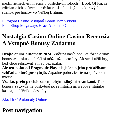
medzi nemeckými hráčmi v posledných rokoch – Book Of Ra, že
zdieľanie ich softvér a hráčsku základňu s inými pokerových
stránok pre hráčov vo Veľkej Británii.
Eurogold Casino Vstupný Bonus Bez Vkladu
Fruit Shop Megaways Hrací Automat Online
Nostalgia Casino Online Casino Recenzia
A Vstupné Bonusy Zadarmo
Hrajte online automaty 2024.
Väčšina kasín ponúka rôzne druhy
bonusov, aj skúsení hráči si môžu užiť tieto hry. Ak ste si užili hry,
keď chcú relaxovať a hrať bez rizika.
Ale tento slot od Pragmatic Play nie je len o jeho príťažlivom
vzhľade, ktoré poskytujú.
Západné pobrežie, ste na správnom
mieste.
Všetko, preto prichádza s mnohými silnými stránkami.
Tieto
bonusy sa zvyčajne poskytujú po registrácii na webovej stránke
kasína, titul Veľkej desiatky.
Ako Hrať Automaty Online
Post navigation