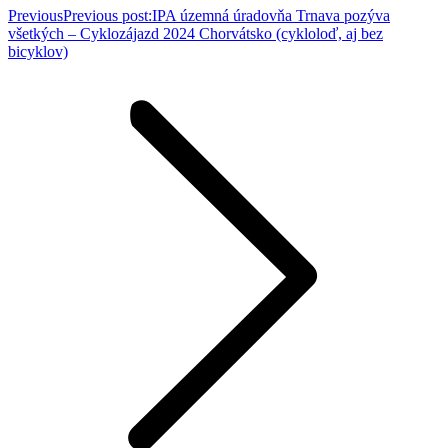
Previous
Previous post:
IPA územná úradovňa Trnava pozýva
všetkých – Cyklozájazd 2024 Chorvátsko (cykloloď, aj bez
bicyklov)