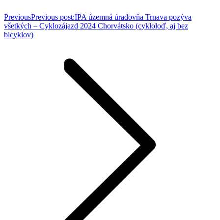
Previous
Previous post:
IPA územná úradovňa Trnava pozýva
všetkých – Cyklozájazd 2024 Chorvátsko (cykloloď, aj bez
bicyklov)