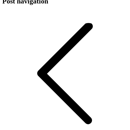
Post navigation