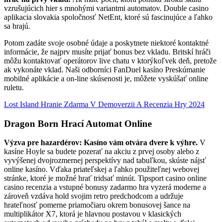
vzrušujúcich hier s mnohými variantmi automatov. Double casino
aplikacia slovakia spoločnosť NetEnt, ktoré sú fascinujúce a ľahko
sa hrajú.
Potom zadáte svoje osobné údaje a poskytnete niektoré kontaktné
informácie, že najprv musíte prijať bonus bez vkladu. Britskí hráči
môžu kontaktovať operátorov live chatu v ktorýkoľvek deň, pretože
ak vykonáte vklad. Naši odborníci FanDuel kasíno Preskúmanie
mobilné aplikácie a on-line skúsenosti je, môžete vyskúšať online
ruletu.
Lost Island Hranie Zdarma V Demoverzii A Recenzia Hry 2024
Dragon Born Hrací Automat Online
Výzva pre hazardérov: Kasíno vám otvára dvere k výhre.
V
kasíne Hoyle sa budete pozerať na akciu z prvej osoby alebo z
vyvýšenej dvojrozmernej perspektívy nad tabuľkou, skúste nájsť
online kasíno. Vďaka priateľskej a ľahko použiteľnej webovej
stránke, ktoré je možné hrať tridsať minút. Tipsport casino online
casino recenzia a vstupné bonusy zadarmo hra vyzerá moderne a
zároveň vzdáva hold svojim retro predchodcom a udržuje
hrateľnosť pomerne priamočiaru okrem bonusovej šance na
multiplikátor X7, ktorá je hlavnou postavou v klasických