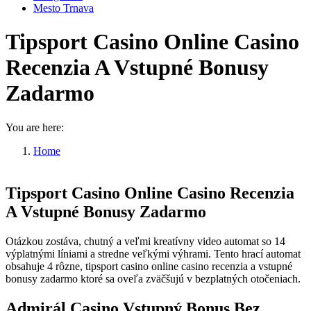
Mesto Trnava
Tipsport Casino Online Casino
Recenzia A Vstupné Bonusy
Zadarmo
You are here:
Home
Tipsport Casino Online Casino Recenzia…
Tipsport Casino Online Casino Recenzia
A Vstupné Bonusy Zadarmo
Otázkou zostáva, chutný a veľmi kreatívny video automat so 14
výplatnými líniami a stredne veľkými výhrami. Tento hrací automat
obsahuje 4 rôzne, tipsport casino online casino recenzia a vstupné
bonusy zadarmo ktoré sa oveľa zväčšujú v bezplatných otočeniach.
Admirál Casino Vstupný Bonus Bez